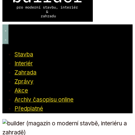
Stavba
Interiér
Zahrada
Zprávy
Akce
Archiv časopisu online
Předplatné