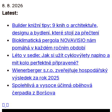
Přeskočit
8. 8. 2026
na
Latest:
obsah
Builder knižní tipy: 9 knih o architektuře,
designu a bydlení, které stojí za přečtení
Bioklimatická pergola NOVAVISIO nám
pomáhá v každém ročním období
Léto v sedle: Jak si užít cyklovýlety naplno a
mít kolo perfektně připravené?
Wienerberger s.r.o. zveřejňuje hospodářský
výsledek za rok 2025
Spolehlivá a vysoce účinná oběhová
čerpadla z Boršova