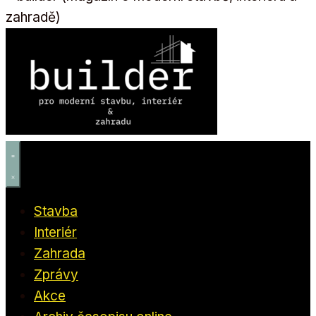
Stavba
Interiér
Zahrada
Zprávy
Akce