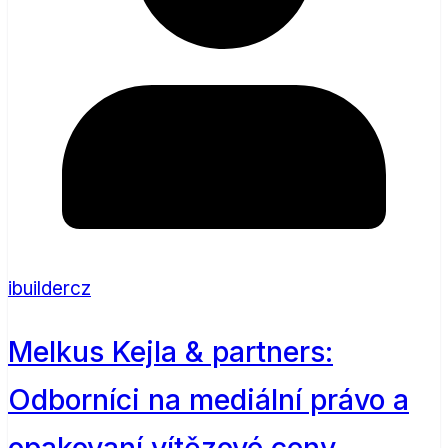
ibuildercz
Melkus Kejla & partners:
Odborníci na mediální právo a
opakovaní vítězové ceny