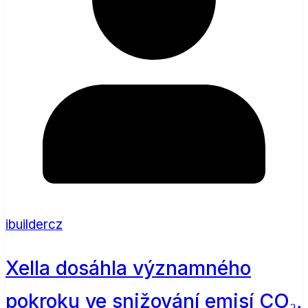
ibuildercz
Xella dosáhla významného
pokroku ve snižování emisí CO₂,