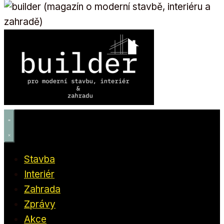
Stavba
Interiér
Zahrada
Zprávy
Akce