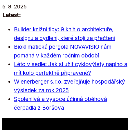
Přeskočit
6. 8. 2026
na
Latest:
obsah
Builder knižní tipy: 9 knih o architektuře,
designu a bydlení, které stojí za přečtení
Bioklimatická pergola NOVAVISIO nám
pomáhá v každém ročním období
Léto v sedle: Jak si užít cyklovýlety naplno a
mít kolo perfektně připravené?
Wienerberger s.r.o. zveřejňuje hospodářský
výsledek za rok 2025
Spolehlivá a vysoce účinná oběhová
čerpadla z Boršova