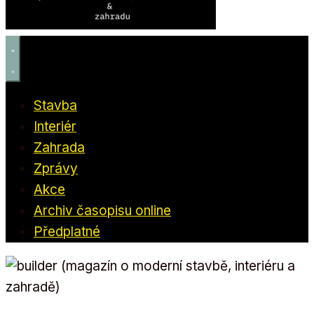
Stavba
Interiér
Zahrada
Zprávy
Akce
Archiv časopisu online
Předplatné