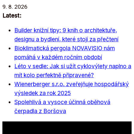
Přeskočit
9. 8. 2026
na
Latest:
obsah
Builder knižní tipy: 9 knih o architektuře,
designu a bydlení, které stojí za přečtení
Bioklimatická pergola NOVAVISIO nám
pomáhá v každém ročním období
Léto v sedle: Jak si užít cyklovýlety naplno a
mít kolo perfektně připravené?
Wienerberger s.r.o. zveřejňuje hospodářský
výsledek za rok 2025
Spolehlivá a vysoce účinná oběhová
čerpadla z Boršova