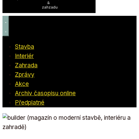
Stavba
Interiér
Zahrada
Zprávy
Akce
Archiv časopisu online
Předplatné