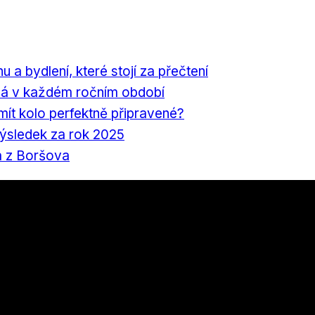
nu a bydlení, které stojí za přečtení
á v každém ročním období
 mít kolo perfektně připravené?
výsledek za rok 2025
a z Boršova