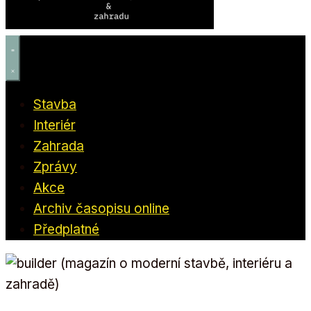
Stavba
Interiér
Zahrada
Zprávy
Akce
Archiv časopisu online
Předplatné