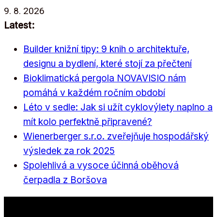
Přeskočit
9. 8. 2026
na
Latest:
obsah
Builder knižní tipy: 9 knih o architektuře,
designu a bydlení, které stojí za přečtení
Bioklimatická pergola NOVAVISIO nám
pomáhá v každém ročním období
Léto v sedle: Jak si užít cyklovýlety naplno a
mít kolo perfektně připravené?
Wienerberger s.r.o. zveřejňuje hospodářský
výsledek za rok 2025
Spolehlivá a vysoce účinná oběhová
čerpadla z Boršova