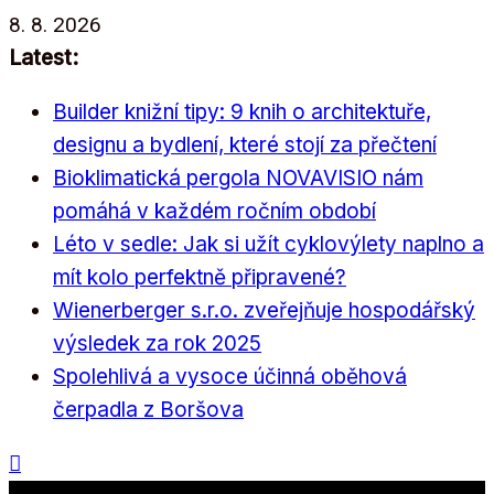
Přeskočit
8. 8. 2026
na
Latest:
obsah
Builder knižní tipy: 9 knih o architektuře,
designu a bydlení, které stojí za přečtení
Bioklimatická pergola NOVAVISIO nám
pomáhá v každém ročním období
Léto v sedle: Jak si užít cyklovýlety naplno a
mít kolo perfektně připravené?
Wienerberger s.r.o. zveřejňuje hospodářský
výsledek za rok 2025
Spolehlivá a vysoce účinná oběhová
čerpadla z Boršova