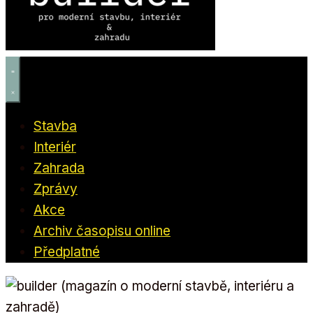
Stavba
Interiér
Zahrada
Zprávy
Akce
Archiv časopisu online
Předplatné