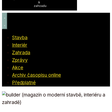
Stavba
Interiér
Zahrada
Zprávy
Akce
Archiv časopisu online
Předplatné