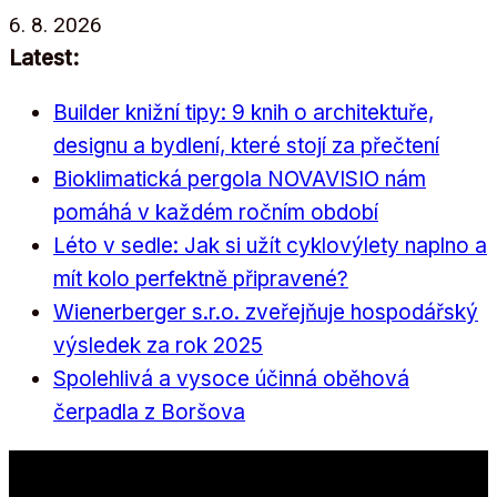
Přeskočit
6. 8. 2026
na
Latest:
obsah
Builder knižní tipy: 9 knih o architektuře,
designu a bydlení, které stojí za přečtení
Bioklimatická pergola NOVAVISIO nám
pomáhá v každém ročním období
Léto v sedle: Jak si užít cyklovýlety naplno a
mít kolo perfektně připravené?
Wienerberger s.r.o. zveřejňuje hospodářský
výsledek za rok 2025
Spolehlivá a vysoce účinná oběhová
čerpadla z Boršova