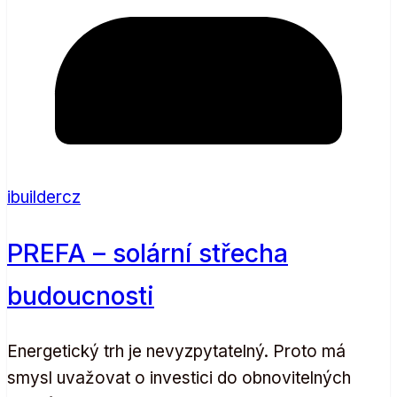
ibuildercz
PREFA – solární střecha
budoucnosti
Energetický trh je nevyzpytatelný. Proto má
smysl uvažovat o investici do obnovitelných