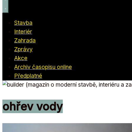
Stavba
Interiér
Zahrada
Zprávy
Akce
Archiv časopisu online
Předplatné
ohřev vody