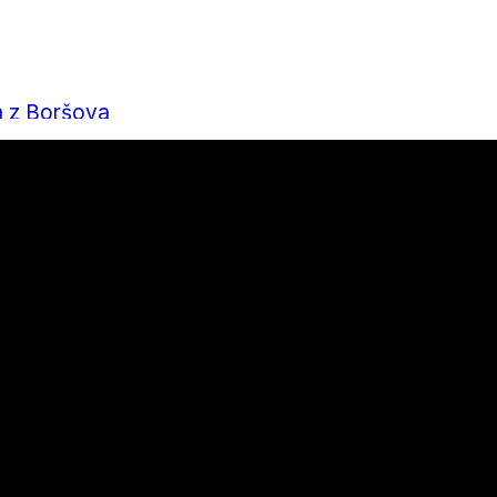
a z Boršova
nu a bydlení, které stojí za přečtení
á v každém ročním období
 mít kolo perfektně připravené?
výsledek za rok 2025