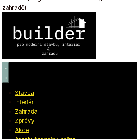
Stavba
Interiér
Zahrada
Zprávy
Akce