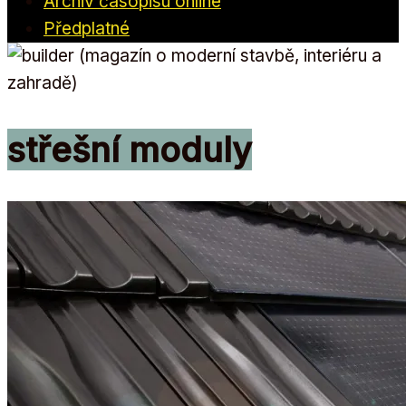
Archiv časopisu online
Předplatné
střešní moduly