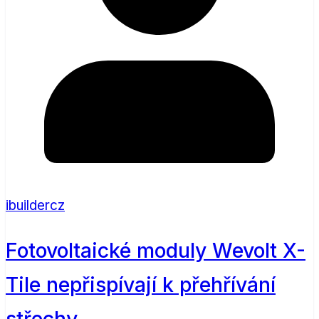
ibuildercz
Fotovoltaické moduly Wevolt X-
Tile nepřispívají k přehřívání
střechy