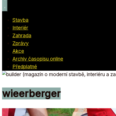
Stavba
Interiér
Zahrada
Zprávy
Akce
Archiv časopisu online
Předplatné
wieerberger