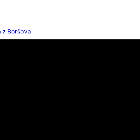
a z Boršova
nu a bydlení, které stojí za přečtení
á v každém ročním období
 mít kolo perfektně připravené?
výsledek za rok 2025