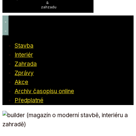
Stavba
Interiér
Zahrada
Zprávy
Akce
Archiv časopisu online
Předplatné