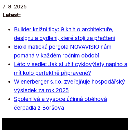
Přeskočit
7. 8. 2026
na
Latest:
obsah
Builder knižní tipy: 9 knih o architektuře,
designu a bydlení, které stojí za přečtení
Bioklimatická pergola NOVAVISIO nám
pomáhá v každém ročním období
Léto v sedle: Jak si užít cyklovýlety naplno a
mít kolo perfektně připravené?
Wienerberger s.r.o. zveřejňuje hospodářský
výsledek za rok 2025
Spolehlivá a vysoce účinná oběhová
čerpadla z Boršova