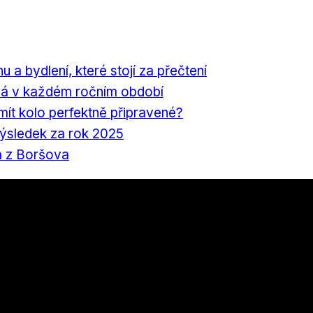
nu a bydlení, které stojí za přečtení
á v každém ročním období
 mít kolo perfektně připravené?
výsledek za rok 2025
a z Boršova