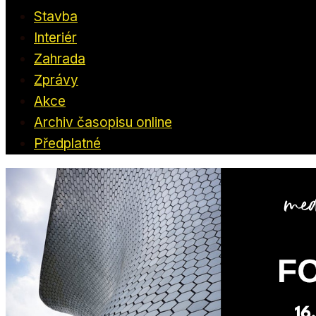
Stavba
Interiér
Zahrada
Zprávy
Akce
Archiv časopisu online
Předplatné