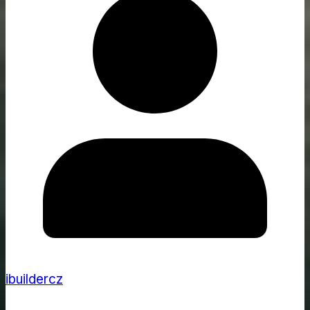
ibuildercz