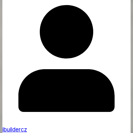
ibuildercz