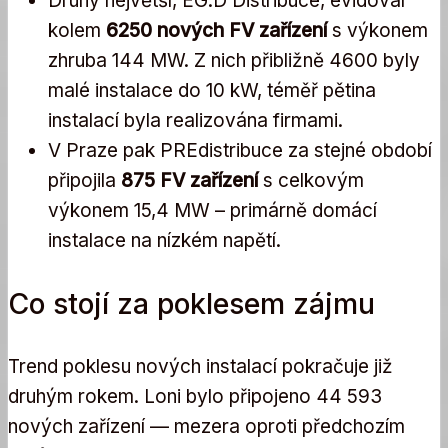
Druhý největší, EG.D Distribuce, evidoval
kolem
6250 nových FV zařízení
s výkonem
zhruba 144 MW. Z nich přibližně 4600 byly
malé instalace do 10 kW, téměř pětina
instalací byla realizována firmami.
V Praze pak PREdistribuce za stejné období
připojila
875 FV zařízení
s celkovým
výkonem 15,4 MW – primárně domácí
instalace na nízkém napětí.
Co stojí za poklesem zájmu
Trend poklesu nových instalací pokračuje již
druhým rokem. Loni bylo připojeno 44 593
nových zařízení — mezera oproti předchozím