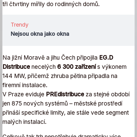
tři čtvrtiny mířily do rodinných domů.
Trendy
Nejsou okna jako okna
Na jižní Moravě a jihu Čech připojila
EG.D
Distribuce
necelých
6 300 zařízení
s výkonem
144 MW, přičemž zhruba pětina připadla na
firemní instalace.
V Praze eviduje
PREdistribuce
za stejné období
jen 875 nových systémů – městské prostředí
přináší specifické limity, ale stále vede segment
malých instalací.
Celkově tak trh nepotřebuje dramaticky více