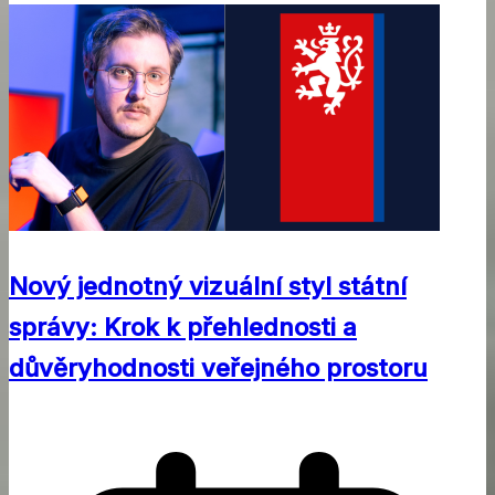
Nový jednotný vizuální styl státní
správy: Krok k přehlednosti a
důvěryhodnosti veřejného prostoru