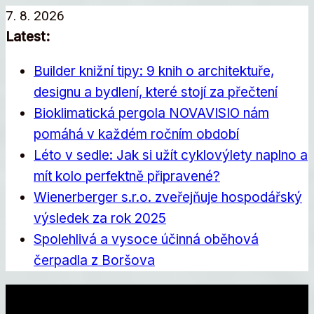
Přeskočit
7. 8. 2026
na
Latest:
obsah
Builder knižní tipy: 9 knih o architektuře,
designu a bydlení, které stojí za přečtení
Bioklimatická pergola NOVAVISIO nám
pomáhá v každém ročním období
Léto v sedle: Jak si užít cyklovýlety naplno a
mít kolo perfektně připravené?
Wienerberger s.r.o. zveřejňuje hospodářský
výsledek za rok 2025
Spolehlivá a vysoce účinná oběhová
čerpadla z Boršova