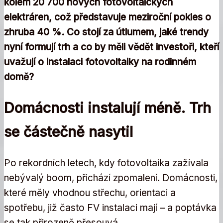
kolem
20 700 nových fotovoltaických
elektráren
, což představuje
meziroční pokles o
zhruba 40 %
. Co stojí za útlumem, jaké trendy
nyní formují trh a co by měli vědět investoři, kteří
uvažují o instalaci fotovoltaiky na rodinném
domě?
Domácnosti instalují méně. Trh
se částečně nasytil
Po rekordních letech, kdy fotovoltaika zažívala
nebývalý boom, přichází zpomalení. Domácnosti,
které měly vhodnou střechu, orientaci a
spotřebu, již často FV instalaci mají – a poptávka
se tak přirozeně přesouvá.