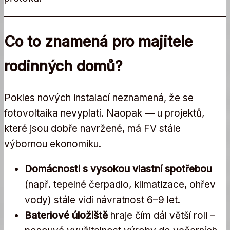
Co to znamená pro majitele
rodinných domů?
Pokles nových instalací neznamená, že se
fotovoltaika nevyplatí. Naopak — u projektů,
které jsou dobře navržené, má FV stále
výbornou ekonomiku.
Domácnosti s vysokou vlastní spotřebou
(např. tepelné čerpadlo, klimatizace, ohřev
vody) stále vidí návratnost 6–9 let.
Bateriové úložiště
hraje čím dál větší roli –