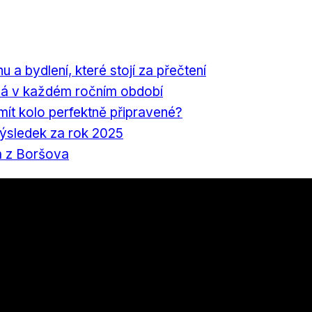
nu a bydlení, které stojí za přečtení
á v každém ročním období
 mít kolo perfektně připravené?
výsledek za rok 2025
a z Boršova