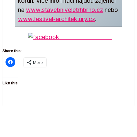
korun. Více informací najdou zájemci
na
www.stavebniveletrhbrno.cz
nebo
www.festival-architektury.cz
.
Share on Facebook
Share this:
More
Like this: