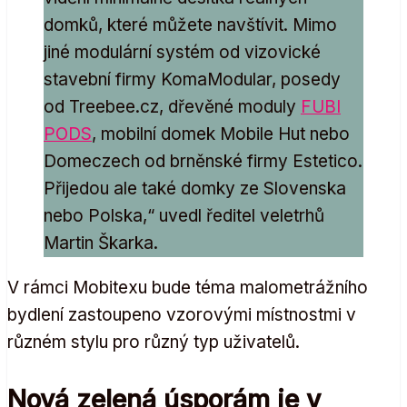
domků, které můžete navštívit. Mimo
jiné modulární systém od vizovické
stavební firmy KomaModular, posedy
od Treebee.cz, dřevěné moduly
FUBI
PODS
, mobilní domek Mobile Hut nebo
Domeczech od brněnské firmy Estetico.
Přijedou ale také domky ze Slovenska
nebo Polska,“ uvedl ředitel veletrhů
Martin Škarka.
V rámci Mobitexu bude téma malometrážního
bydlení zastoupeno vzorovými místnostmi v
různém stylu pro různý typ uživatelů.
Nová zelená úsporám je v