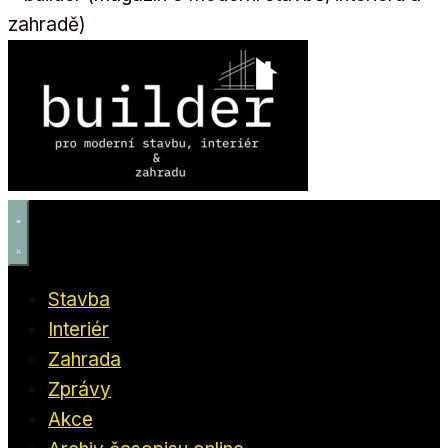
Stavba
Interiér
Zahrada
Zprávy
Akce