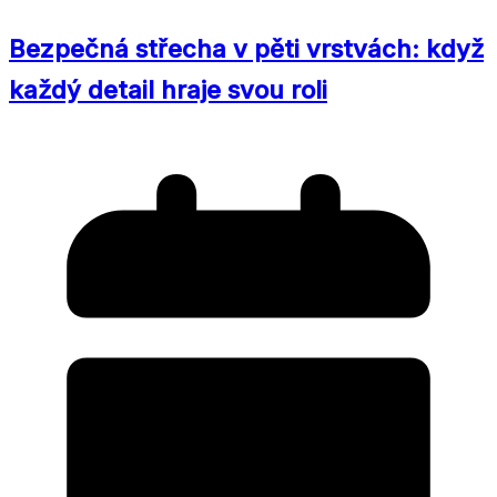
Bezpečná střecha v pěti vrstvách: když
každý detail hraje svou roli