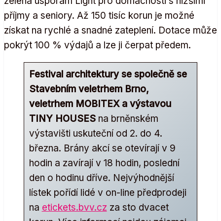
zelená úsporám Light pro domácnosti s nižšími
příjmy a seniory. Až 150 tisíc korun je možné
získat na rychlé a snadné zateplení. Dotace může
pokrýt 100 % výdajů a lze ji čerpat předem.
Festival architektury se společně se
Stavebním veletrhem Brno,
veletrhem MOBITEX a výstavou
TINY HOUSES
na brněnském
výstavišti uskuteční od 2. do 4.
března. Brány akcí se otevírají v 9
hodin a zavírají v 18 hodin, poslední
den o hodinu dříve. Nejvýhodnější
lístek pořídí lidé v on-line předprodeji
na
etickets.bvv.cz
za sto dvacet