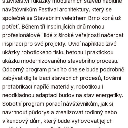
stavitelství i ukázky modulárních staveb nabídne
návštěvníkům Festival architektury, který se
společně se Stavebním veletrhem Brno koná už
potřetí. Během tří inspirujících dnů mohou
profesionálové i lidé z široké veřejnosti načerpat
inspiraci pro své projekty. Uvidí například živé
ukázky robotického tisku betonu i praktickou
ukázku modernizovaného stavebního procesu.
Odborný program prvního dne se bude podrobně
zabývat digitalizací stavebních procesů, tovární
prefabrikací napříč materiály, robotikou i
neodkladnou adaptací budov na stav energetiky.
Sobotní program poradí návštěvníkům, jak si
navrhnout půdorys a zrealizovat rodinný nebo
víkendový dům, který bude vyhovovat jejich