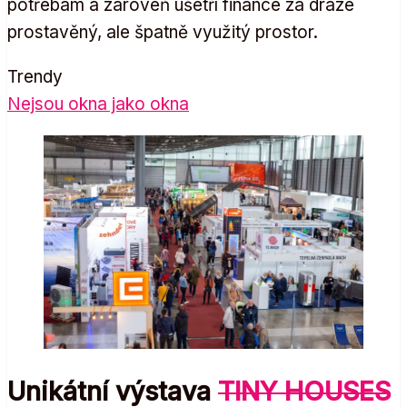
potřebám a zároveň ušetří finance za draze
prostavěný, ale špatně využitý prostor.
Trendy
Nejsou okna jako okna
Unikátní výstava
TINY HOUSES