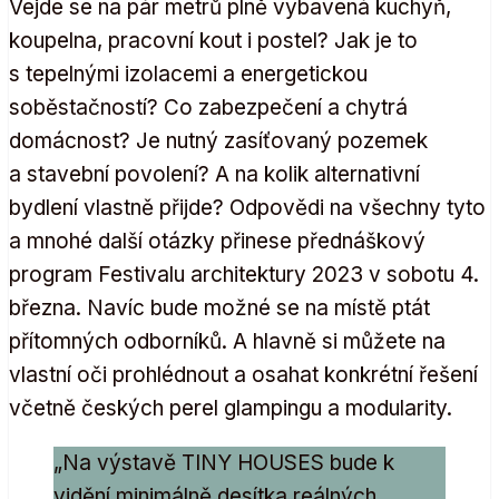
Vejde se na pár metrů plně vybavená kuchyň,
koupelna, pracovní kout i postel? Jak je to
s tepelnými izolacemi a energetickou
soběstačností? Co zabezpečení a chytrá
domácnost? Je nutný zasíťovaný pozemek
a stavební povolení? A na kolik alternativní
bydlení vlastně přijde? Odpovědi na všechny tyto
a mnohé další otázky přinese přednáškový
program Festivalu architektury 2023 v sobotu 4.
března. Navíc bude možné se na místě ptát
přítomných odborníků. A hlavně si můžete na
vlastní oči prohlédnout a osahat konkrétní řešení
včetně českých perel glampingu a modularity.
„Na výstavě TINY HOUSES bude k
vidění minimálně desítka reálných