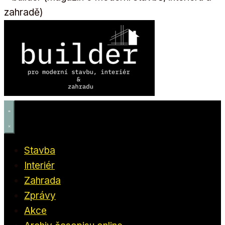
Stavba
Interiér
Zahrada
Zprávy
Akce