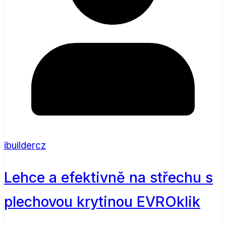
ibuildercz
Lehce a efektivně na střechu s
plechovou krytinou EVROklik