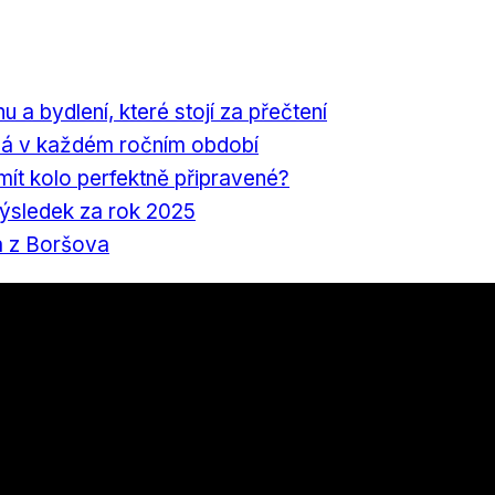
nu a bydlení, které stojí za přečtení
á v každém ročním období
 mít kolo perfektně připravené?
výsledek za rok 2025
a z Boršova