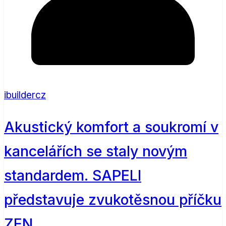
ibuildercz
Akustický komfort a soukromí v
kancelářích se staly novým
standardem. SAPELI
představuje zvukotěsnou příčku
ZEN