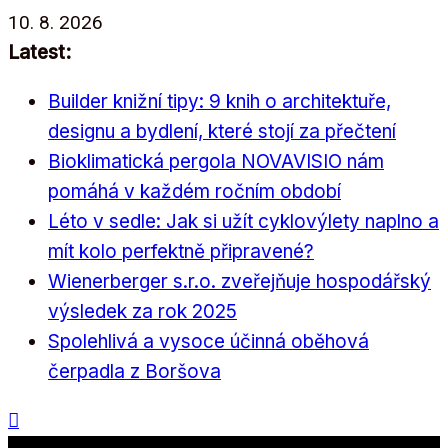
Přeskočit
10. 8. 2026
na
Latest:
obsah
Builder knižní tipy: 9 knih o architektuře,
designu a bydlení, které stojí za přečtení
Bioklimatická pergola NOVAVISIO nám
pomáhá v každém ročním období
Léto v sedle: Jak si užít cyklovýlety naplno a
mít kolo perfektně připravené?
Wienerberger s.r.o. zveřejňuje hospodářský
výsledek za rok 2025
Spolehlivá a vysoce účinná oběhová
čerpadla z Boršova