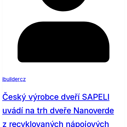
ibuildercz
Český výrobce dveří SAPELI
uvádí na trh dveře Nanoverde
z recyklovaných nápojových