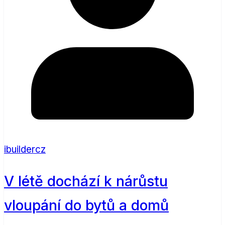
ibuildercz
V létě dochází k nárůstu
vloupání do bytů a domů