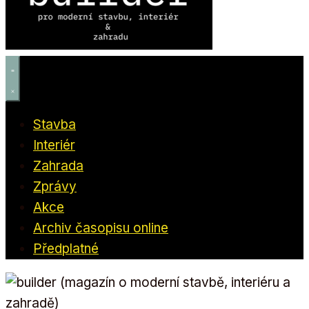
Stavba
Interiér
Zahrada
Zprávy
Akce
Archiv časopisu online
Předplatné