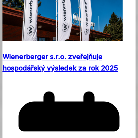
Wienerberger s.r.o. zveřejňuje
hospodářský výsledek za rok 2025