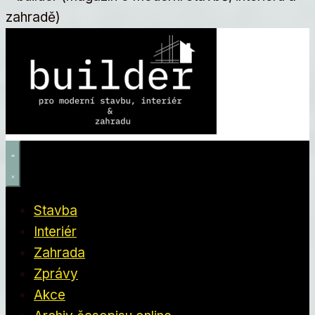
Stavba
Interiér
Zahrada
Zprávy
Akce