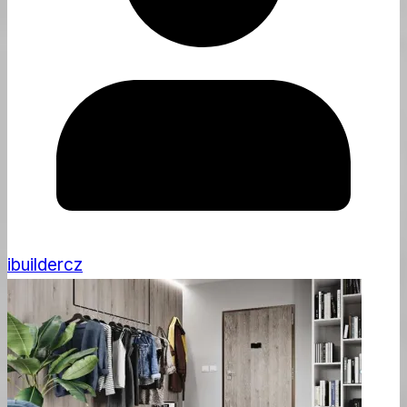
ibuildercz