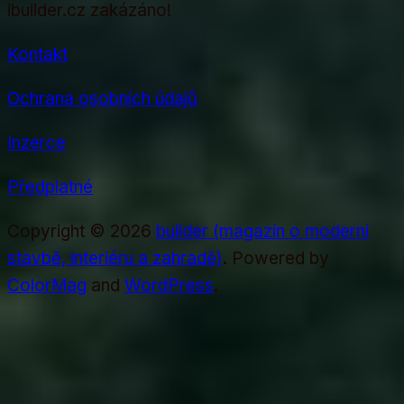
ibuilder.cz zakázáno!
Kontakt
Ochrana osobních údajů
Inzerce
Předplatné
Copyright © 2026
builder (magazín o moderní
stavbě, interiéru a zahradě)
. Powered by
ColorMag
and
WordPress
.