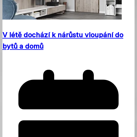
V létě dochází k nárůstu vloupání do
bytů a domů