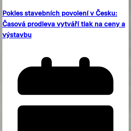
Pokles stavebních povolení v Česku:
Časová prodleva vytváří tlak na ceny a
výstavbu