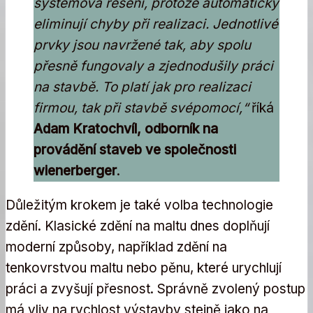
systémová řešení, protože automaticky
eliminují chyby při realizaci. Jednotlivé
prvky jsou navržené tak, aby spolu
přesně fungovaly a zjednodušily práci
na stavbě. To platí jak pro realizaci
firmou, tak při stavbě svépomocí,“
říká
Adam Kratochvíl, odborník na
provádění staveb ve společnosti
wienerberger
.
Důležitým krokem je také volba technologie
zdění. Klasické zdění na maltu dnes doplňují
moderní způsoby, například zdění na
tenkovrstvou maltu nebo pěnu, které urychlují
práci a zvyšují přesnost. Správně zvolený postup
má vliv na rychlost výstavby stejně jako na