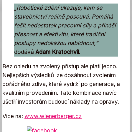
„Robotické zdění ukazuje, kam se
stavebnictví reálně posouvá. Pomáhá
řešit nedostatek pracovní síly a přináší
přesnost a efektivitu, které tradiční
postupy nedokážou nabídnout,“
dodává
Adam Kratochvíl
.
Bez ohledu na zvolený přístup ale platí jedno.
Nejlepších výsledků lze dosáhnout zvolením
pořádného zdiva, které vydrží po generace, a
kvalitním provedením. Tato kombinace navíc
ušetří investorům budoucí náklady na opravy.
Více na:
www.wienerberger.cz
Share on Facebook