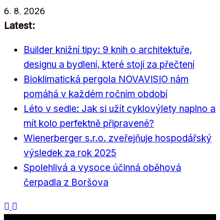
Přeskočit
6. 8. 2026
na
Latest:
obsah
Builder knižní tipy: 9 knih o architektuře,
designu a bydlení, které stojí za přečtení
Bioklimatická pergola NOVAVISIO nám
pomáhá v každém ročním období
Léto v sedle: Jak si užít cyklovýlety naplno a
mít kolo perfektně připravené?
Wienerberger s.r.o. zveřejňuje hospodářský
výsledek za rok 2025
Spolehlivá a vysoce účinná oběhová
čerpadla z Boršova