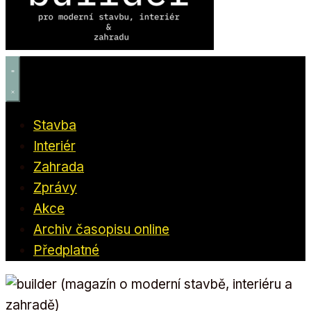
Stavba
Interiér
Zahrada
Zprávy
Akce
Archiv časopisu online
Předplatné