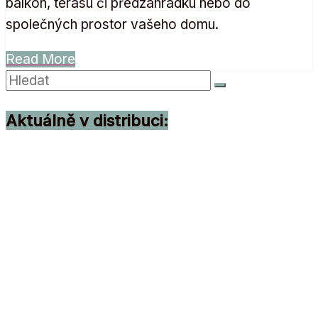
balkón, terasu či předzahrádku nebo do
společných prostor vašeho domu.
Read More
Aktuálně v distribuci: