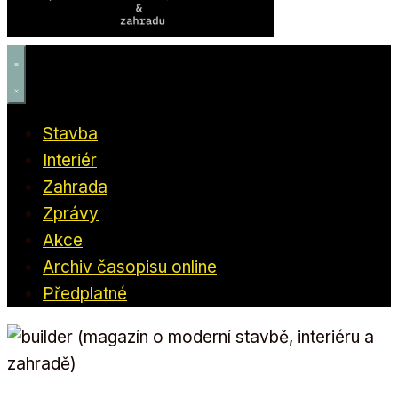
Stavba
Interiér
Zahrada
Zprávy
Akce
Archiv časopisu online
Předplatné