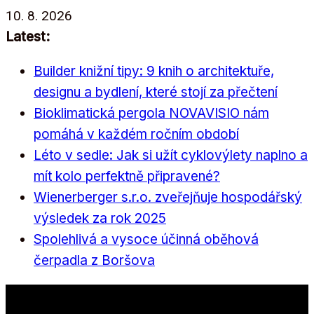
Přeskočit
10. 8. 2026
na
Latest:
obsah
Builder knižní tipy: 9 knih o architektuře,
designu a bydlení, které stojí za přečtení
Bioklimatická pergola NOVAVISIO nám
pomáhá v každém ročním období
Léto v sedle: Jak si užít cyklovýlety naplno a
mít kolo perfektně připravené?
Wienerberger s.r.o. zveřejňuje hospodářský
výsledek za rok 2025
Spolehlivá a vysoce účinná oběhová
čerpadla z Boršova