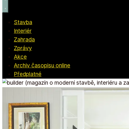
Stavba
Interiér
Zahrada
Zprávy
Akce
Archiv časopisu online
Předplatné