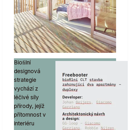
Bioﬁlní
designová
strategie
vychází z
léčivé síly
přírody, jejíž
přítomnost v
interiéru