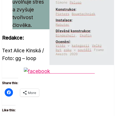
uvolňuje stres
a zvyšuje
tvořivost
člověka.
Redakce:
Text Alice Kinská /
Foto: gg – loop
Share on Facebook
Share this:
More
Like this: