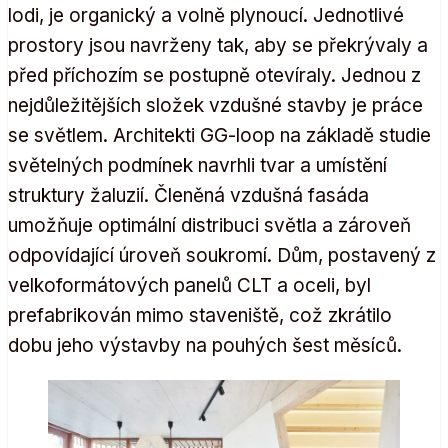
lodi, je organický a volně plynoucí. Jednotlivé
prostory jsou navrženy tak, aby se překrývaly a
před příchozím se postupně otevíraly. Jednou z
nejdůležitějších složek vzdušné stavby je práce
se světlem. Architekti GG-loop na základě studie
světelných podmínek navrhli tvar a umístění
struktury žaluzií. Členěná vzdušná fasáda
umožňuje optimální distribuci světla a zároveň
odpovídající úroveň soukromí. Dům, postavený z
velkoformátových panelů CLT a oceli, byl
prefabrikován mimo staveniště, což zkrátilo
dobu jeho výstavby na pouhých šest měsíců.