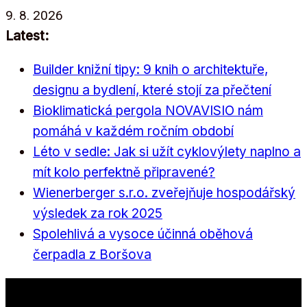
Přeskočit
9. 8. 2026
na
Latest:
obsah
Builder knižní tipy: 9 knih o architektuře,
designu a bydlení, které stojí za přečtení
Bioklimatická pergola NOVAVISIO nám
pomáhá v každém ročním období
Léto v sedle: Jak si užít cyklovýlety naplno a
mít kolo perfektně připravené?
Wienerberger s.r.o. zveřejňuje hospodářský
výsledek za rok 2025
Spolehlivá a vysoce účinná oběhová
čerpadla z Boršova