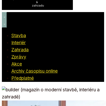
Stavba
Interiér
Zahrada
Zprávy
Akce
Archiv časopisu online
Předplatné