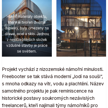
Hlavní materiály objektu,
který je tvořen dvěma
duplexy, byly omezeny na
dřevo, ocel a sklo. Jednou
z nejdůležitějších složek
vzdušné stavby je práce
se světlem.
Projekt vychází z nizozemské námořní minulosti.
Freebooter se tak stává moderní „lodí na souši“,
s mnoha odkazy na vítr, vodu a plachtění. Název
samotného projektu je pak reminiscence na
historické postavy soukromých nezávislých
freelancerů, kteří najímali týmy námořníků pro