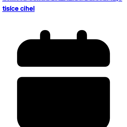
tisíce cihel