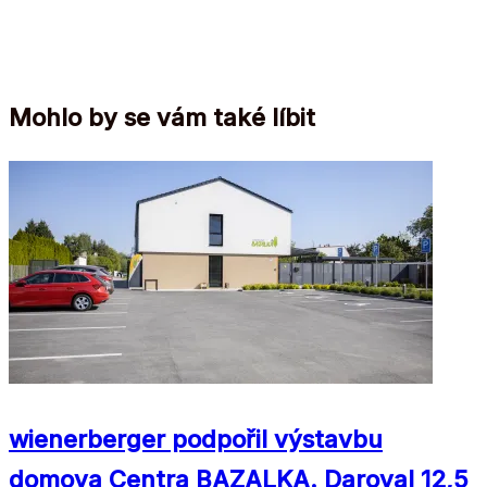
Mohlo by se vám také líbit
wienerberger podpořil výstavbu
domova Centra BAZALKA. Daroval 12,5