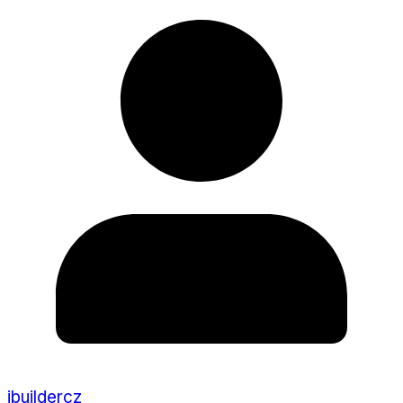
ibuildercz