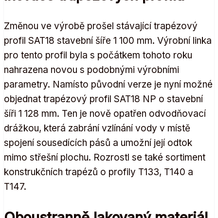
Změnou ve výrobě prošel stávající trapézový
profil SAT18 stavební šíře 1 100 mm. Výrobní linka
pro tento profil byla s počátkem tohoto roku
nahrazena novou s podobnými výrobními
parametry. Namísto původní verze je nyní možné
objednat trapézový profil SAT18 NP o stavební
šíři 1 128 mm. Ten je nově opatřen odvodňovací
drážkou, která zabrání vzlínání vody v místě
spojení sousedících pásů a umožní její odtok
mimo střešní plochu. Rozrostl se také sortiment
konstrukčních trapézů o profily T133, T140 a
T147.
Oboustranně lakovaný materiál