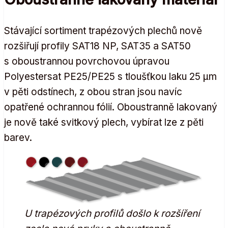
Stávající sortiment trapézových plechů nově
rozšiřují profily SAT18 NP, SAT35 a SAT50
s oboustrannou povrchovou úpravou
Polyestersat PE25/PE25 s tloušťkou laku 25 µm
v pěti odstínech, z obou stran jsou navíc
opatřené ochrannou fólií. Oboustranně lakovaný
je nově také svitkový plech, vybírat lze z pěti
barev.
U trapézových profilů došlo k rozšíření