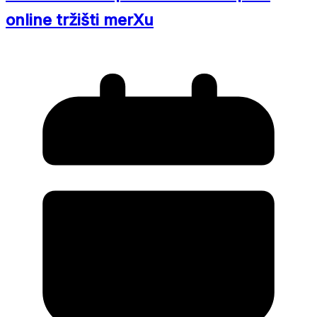
online tržišti merXu