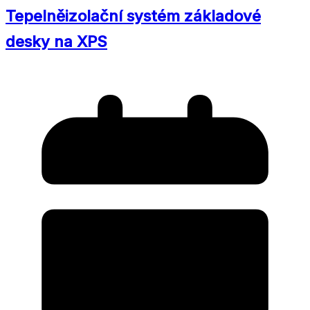
Tepelněizolační systém základové
desky na XPS