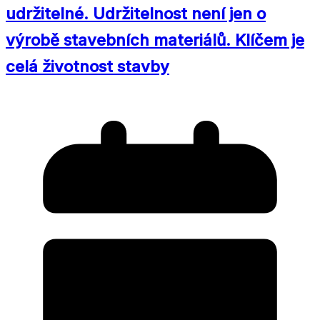
udržitelné. Udržitelnost není jen o
výrobě stavebních materiálů. Klíčem je
celá životnost stavby