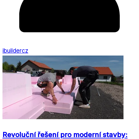
ibuildercz
Revoluční řešení pro moderní stavby: