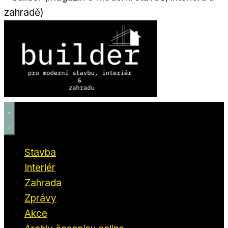
Stavba
Interiér
Zahrada
Zprávy
Akce