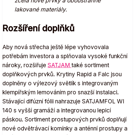
zcela nové prvky a oboustranně
lakované materiály.
Rozšíření doplňků
Aby nová střecha ještě lépe vyhovovala
potřebám investora a splňovala vysoké funkční
nároky, rozšiřuje
SATJAM
také sortiment
doplňkových prvků. Krytiny Rapid a Falc jsou
doplněny o výlezový světlík s integrovaným
klempířským lemováním pro snazší instalaci.
Stávající difúzní fólii nahrazuje SATJAMFOL WI
140 s vyšší gramáží a integrovanou lepicí
páskou. Sortiment prostupových prvků doplňují
nové odvětrávací komínky a anténní prostupy a