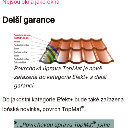
Nejsou okna jako okna
Delší garance
Povrchová úprava TopMat je nově
zařazena do kategorie Efekt+ s delší
garancí.
Do jakostní kategorie Efekt+ bude také zařazena
®
loňská novinka, povrch TopMat
.
®
®
.
„Povrchovou úpravu TopMa
t
jsme