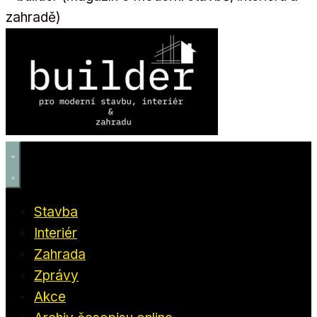
Stavba
Interiér
Zahrada
Zprávy
Akce