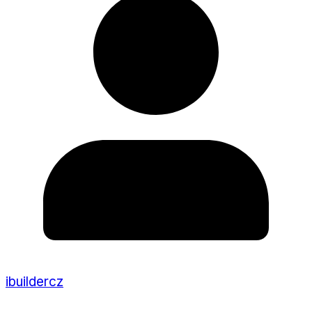
ibuildercz