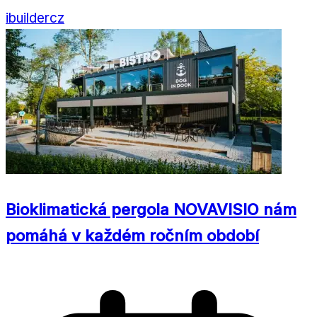
ibuildercz
Bioklimatická pergola NOVAVISIO nám
pomáhá v každém ročním období