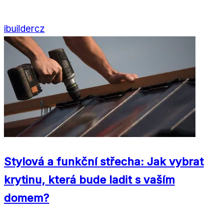
ibuildercz
Stylová a funkční střecha: Jak vybrat
krytinu, která bude ladit s vaším
domem?