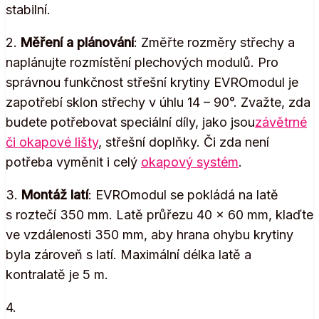
stabilní.
2.
Měření a plánování
: Změřte rozměry střechy a
naplánujte rozmístění plechových modulů. Pro
správnou funkčnost střešní krytiny EVROmodul je
zapotřebí sklon střechy v úhlu 14 – 90°. Zvažte, zda
budete potřebovat speciální díly, jako jsou
závětrné
či okapové lišty
, střešní doplňky. Či zda není
potřeba vyměnit i celý
okapový systém
.
3.
Montáž latí
: EVROmodul se pokládá na latě
s roztečí 350 mm. Latě průřezu 40 x 60 mm, klaďte
ve vzdálenosti 350 mm, aby hrana ohybu krytiny
byla zároveň s latí. Maximální délka latě a
kontralatě je 5 m.
4.