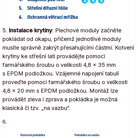
5.
Instalace krytiny
: Plechové moduly začněte
pokládat od okapu, přičemž jednotlivé moduly
musíte správně zakrýt přesahujícími částmi. Kotvení
krytiny ke střešní lati provádějte pomoci
farmářského šroubu o velikosti 4,8 x 35 mm
s EPDM podložkou. Vzájemné napojení tabulí
proveďte pomoci farmářského šroubu o velikosti
4,8 x 20 mm s EPDM podložkou. Montáž lze
provádět zleva i zprava a pokládka je možná
klasická či tzv. „na vazbu“.
6.