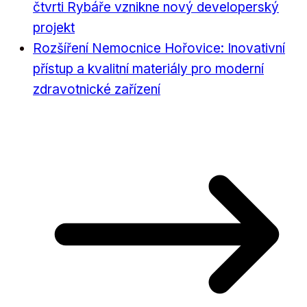
čtvrti Rybáře vznikne nový developerský
projekt
Rozšíření Nemocnice Hořovice: Inovativní
přístup a kvalitní materiály pro moderní
zdravotnické zařízení