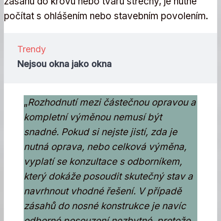
zásahu do krovu nebo tvaru střechy, je nutné
počítat s ohlášením nebo stavebním povolením.
Trendy
Nejsou okna jako okna
„
Rozhodnutí mezi částečnou opravou a
kompletní výměnou nemusí být
snadné. Pokud si nejste jistí, zda je
nutná oprava, nebo celková výměna,
vyplatí se konzultace s odborníkem,
který dokáže posoudit skutečný stav a
navrhnout vhodné řešení. V případě
zásahů do nosné konstrukce je navíc
odborné posouzení nezbytné, protože