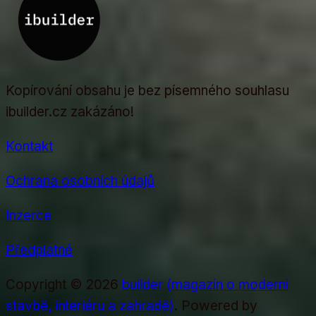
Kopírování obsahu je bez písemného souhlasu
ibuilder.cz zakázáno!
Kontakt
Ochrana osobních údajů
Inzerce
Předplatné
Copyright © 2026
builder (magazín o moderní
stavbě, interiéru a zahradě)
. Powered by