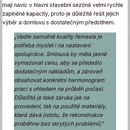
mají navíc v hlavní stavební sezóně velmi rychle
zaplněné kapacity, proto je důležité řešit jejich
výběr a domluvu s dostatečným předstihem.
„
Vedle samotné kvality řemesla je
potřeba myslet i na nastavení
spolupráce. Smlouva by měla jasně
vymezovat cenu, aby se předešlo
dodatečným nákladům, a zároveň
obsahovat konkrétní harmonogram
prací s ohledem na průběh počasí.
Důležitá je také záruka jak na
provedení, tak na použité materiály,
která dává jistotu, že rekonstrukce
proběhne bez skrytých problémů,
“