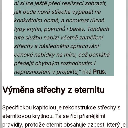
ní si lze ještě před realizací zobrazit,
jak bude nová střecha vypadat na
konkrétním domě, a porovnat různé
typy krytin, povrchů i barev. Tondach
tuto službu nabízí včetně zaměření
střechy a následného zpracování
cenové nabídky na míru, což pomáhá
předejít chybným rozhodnutím i
nepřesnostem v projektu,
“ říká
Prus.
Výměna střechy z eternitu
Specifickou kapitolou je rekonstrukce střechy s
eternitovou krytinou. Ta se řídí přísnějšími
pravidly, protože eternit obsahuje azbest, který je