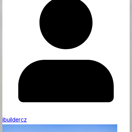
ibuildercz