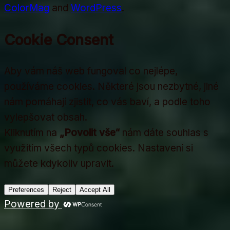
ColorMag
and
WordPress
.