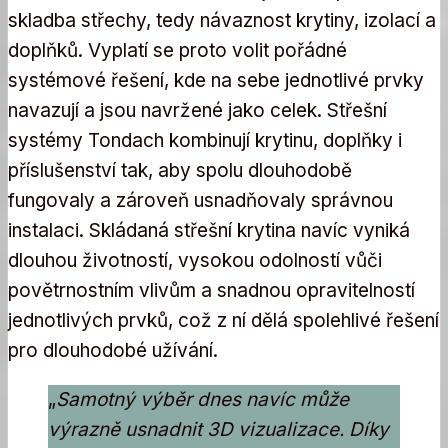
skladba střechy, tedy návaznost krytiny, izolací a
doplňků. Vyplatí se proto volit pořádné
systémové řešení, kde na sebe jednotlivé prvky
navazují a jsou navržené jako celek. Střešní
systémy Tondach kombinují krytinu, doplňky i
příslušenství tak, aby spolu dlouhodobě
fungovaly a zároveň usnadňovaly správnou
instalaci. Skládaná střešní krytina navíc vyniká
dlouhou životností, vysokou odolností vůči
povětrnostním vlivům a snadnou opravitelností
jednotlivých prvků, což z ní dělá spolehlivé řešení
pro dlouhodobé užívání.
„
Samotný výběr dnes navíc může
výrazně usnadnit 3D vizualizace. Díky