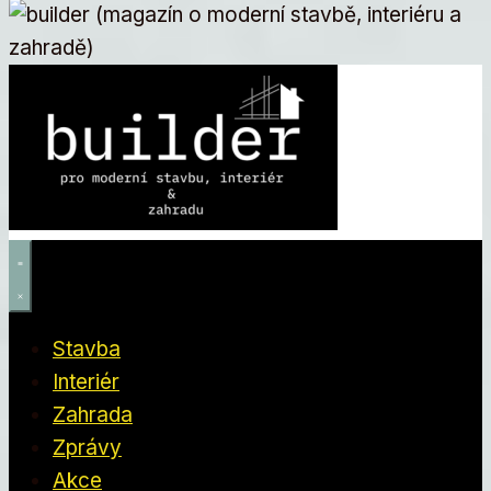
Stavba
Interiér
Zahrada
Zprávy
Akce