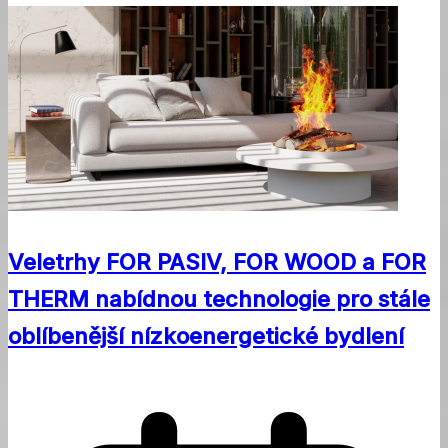
Veletrhy FOR PASIV, FOR WOOD a FOR
THERM nabídnou technologie pro stále
oblíbenější nízkoenergetické bydlení