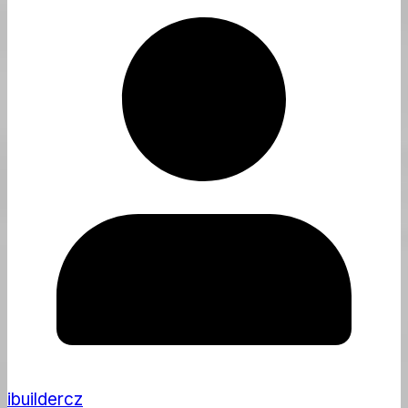
ibuildercz