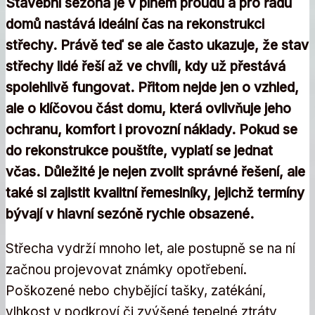
Stavební sezóna je v plném proudu a pro řadu
domů nastává ideální čas na rekonstrukci
střechy. Právě teď se ale často ukazuje, že stav
střechy lidé řeší až ve chvíli, kdy už přestává
spolehlivě fungovat. Přitom nejde jen o vzhled,
ale o klíčovou část domu, která ovlivňuje jeho
ochranu, komfort i provozní náklady. Pokud se
do rekonstrukce pouštíte, vyplatí se jednat
včas. Důležité je nejen zvolit správné řešení, ale
také si zajistit kvalitní řemeslníky, jejichž termíny
bývají v hlavní sezóně rychle obsazené.
Střecha vydrží mnoho let, ale postupně se na ní
začnou projevovat známky opotřebení.
Poškozené nebo chybějící tašky, zatékání,
vlhkost v podkroví či zvýšené tepelné ztráty