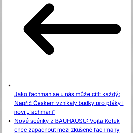
Jako fachman se u nás může cítit každý:
Napříč Českem vznikaly budky pro ptáky i
noví „fachmani“
Nové scénky z BAUHAUSU: Vojta Kotek
chce zapadnout mezi zkušené fachmany