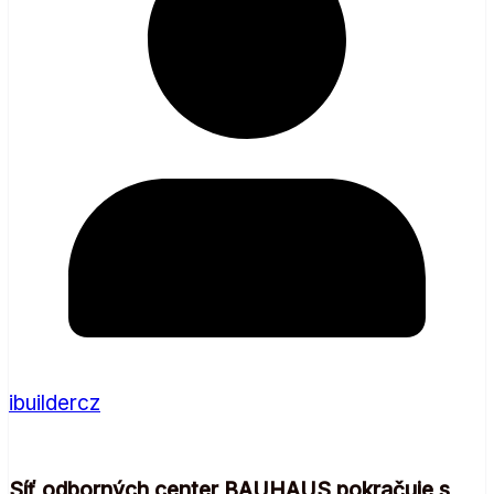
ibuildercz
Síť odborných center BAUHAUS pokračuje s