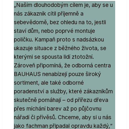
„Naším dlouhodobým cílem je, aby se u
nás zákazník cítil příjemně a
sebevědomě, bez ohledu na to, jestli
staví dům, nebo poprvé montuje
poličku. Kampaň proto s nadsázkou
ukazuje situace z běžného života, se
kterými se spousta lidí ztotožní.
Zároveň připomíná, že odborná centra
BAUHAUS nenabízejí pouze široký
sortiment, ale také odborné
poradenství a služby, které zákazníkům
skutečně pomáhají – od přířezu dřeva
přes míchání barev až po půjčovnu
nářadí či přívěsů. Chceme, aby si u nás
jako fachman připadal opravdu každý,“