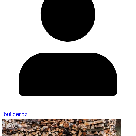
ibuildercz