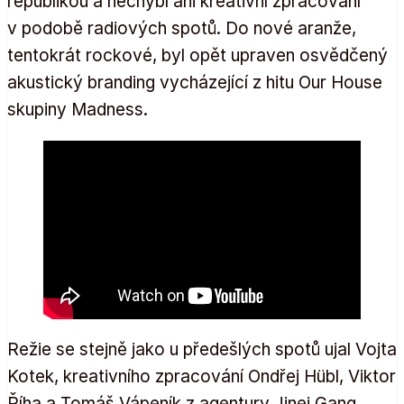
republikou a nechybí ani kreativní zpracování
v podobě radiových spotů. Do nové aranže,
tentokrát rockové, byl opět upraven osvědčený
akustický branding vycházející z hitu Our House
skupiny Madness.
Režie se stejně jako u předešlých spotů ujal Vojta
Kotek, kreativního zpracování Ondřej Hübl, Viktor
Říha a Tomáš Vápeník z agentury Jinej Gang.