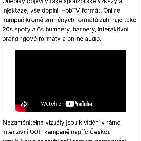
Oneplay objevily také sponzorské vzkazy a
injektáže, vše doplnil HbbTV formát. Online
kampaň kromě zmíněných formátů zahrnuje také
20s spoty a 6s bumpery, bannery, interaktivní
brandingové formáty a online audio.
Nezaměnitelné vizuály jsou k vidění v rámci
intenzivní OOH kampaně napříč Českou