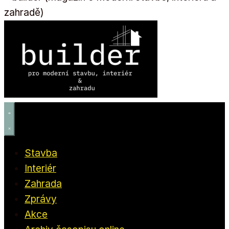
Stavba
Interiér
Zahrada
Zprávy
Akce