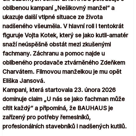
oblíbenou kampaní „Nešikovný manžel“ a
ukazuje další vtipné situace ze života
nadšeného všeuměla. V hlavní roli i tentokrát
figuruje Vojta Kotek, který se jako kutil-amatér
snaží neúspěšně obstát mezi zkušenými
fachmany. Záchranu a pomoc najde u
oblíbeného prodavače ztvárněného Zdeňkem
Charvátem. Filmovou manželkou je mu opět
Eliška Jansová.
Kampani, která startovala 23. února 2026
dominuje claim „U nás se jako fachman může
cítit každý“ a připomíná, že BAUHAUS je
zařízený pro potřeby řemeslníků,
profesionálních stavebníků i nadšených kutilů.