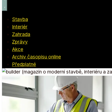
Stavba
Interiér
Zahrada
Zprávy
Akce
Archiv časopisu online
Předplatné