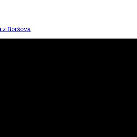
a z Boršova
nu a bydlení, které stojí za přečtení
há v každém ročním období
 mít kolo perfektně připravené?
výsledek za rok 2025