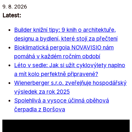
Přeskočit
9. 8. 2026
na
Latest:
obsah
Builder knižní tipy: 9 knih o architektuře,
designu a bydlení, které stojí za přečtení
Bioklimatická pergola NOVAVISIO nám
pomáhá v každém ročním období
Léto v sedle: Jak si užít cyklovýlety naplno
a mít kolo perfektně připravené?
Wienerberger s.r.o. zveřejňuje hospodářský
výsledek za rok 2025
Spolehlivá a vysoce účinná oběhová
čerpadla z Boršova