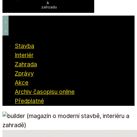
Stavba
Interiér
Zahrada
Zprávy
Akce
Archiv časopisu online
Předplatné