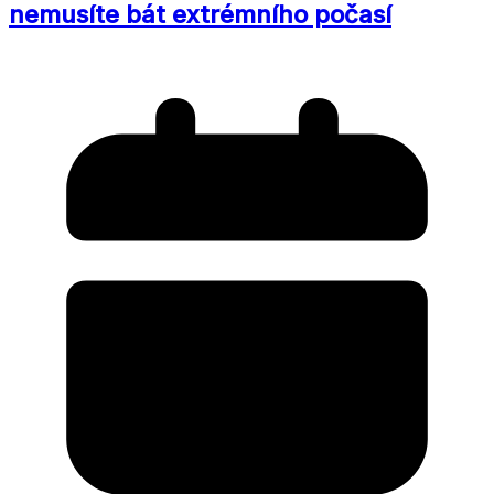
nemusíte bát extrémního počasí