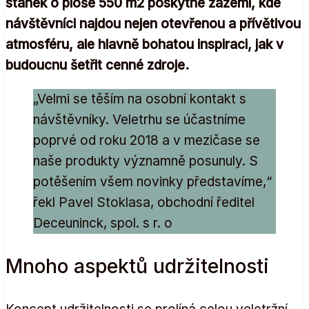
stánek o ploše 550 m2 poskytne zázemí, kde
návštěvníci najdou nejen otevřenou a přívětivou
atmosféru, ale hlavně bohatou inspiraci, jak v
budoucnu šetřit cenné zdroje.
„Velmi se těším na osobní kontakt s
návštěvníky. Veletrhu se účastníme
poprvé od roku 2018 a v mezičase se
naše produkty významně posunuly. S
potěšením všem novinky představíme,“
řekl Pavel Stoklasa, obchodní ředitel
Deceuninck, spol. s r. o
Mnoho aspektů udržitelnosti