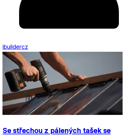
ibuildercz
Se střechou z pálených tašek se