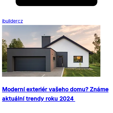
ibuildercz
Moderní exteriér vašeho domu? Známe
aktuální trendy roku 2024