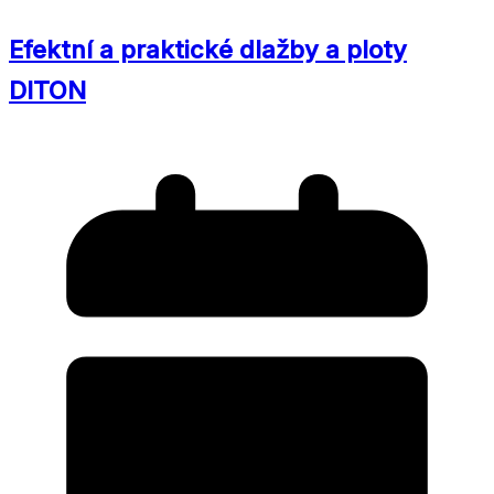
Efektní a praktické dlažby a ploty
DITON