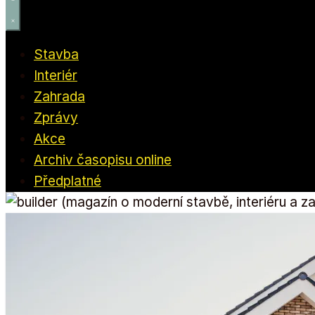
Stavba
Interiér
Zahrada
Zprávy
Akce
Archiv časopisu online
Předplatné