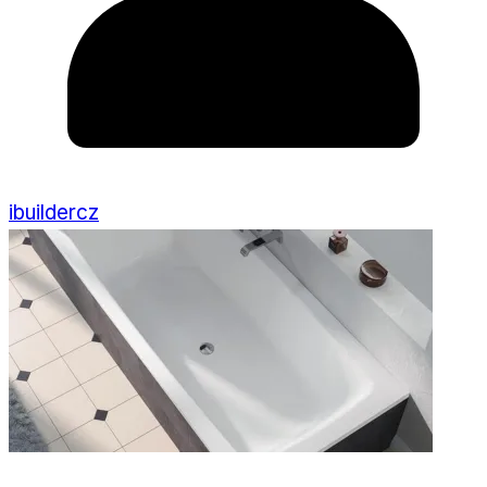
ibuildercz