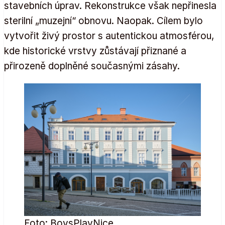
stavebních úprav. Rekonstrukce však nepřinesla
sterilní „muzejní“ obnovu. Naopak. Cílem bylo
vytvořit živý prostor s autentickou atmosférou,
kde historické vrstvy zůstávají přiznané a
přirozeně doplněné současnými zásahy.
Foto: BoysPlayNice