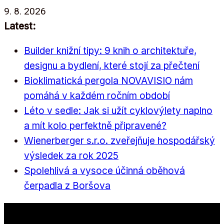
Přeskočit
9. 8. 2026
na
Latest:
obsah
Builder knižní tipy: 9 knih o architektuře,
designu a bydlení, které stojí za přečtení
Bioklimatická pergola NOVAVISIO nám
pomáhá v každém ročním období
Léto v sedle: Jak si užít cyklovýlety naplno
a mít kolo perfektně připravené?
Wienerberger s.r.o. zveřejňuje hospodářský
výsledek za rok 2025
Spolehlivá a vysoce účinná oběhová
čerpadla z Boršova