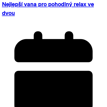
Nejlepší vana pro pohodlný relax ve
dvou