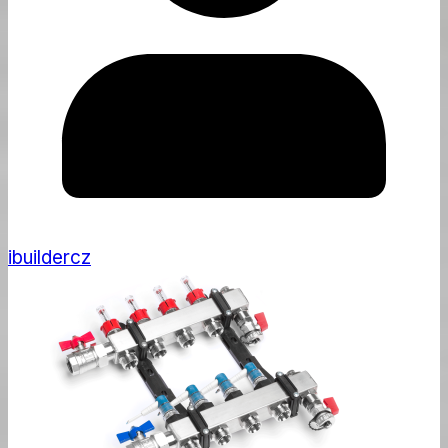
ibuildercz