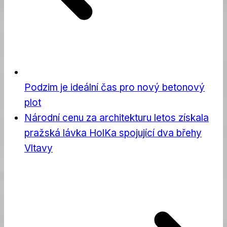
Podzim je ideální čas pro nový betonový
plot
Národní cenu za architekturu letos získala
pražská lávka HolKa spojující dva břehy
Vltavy