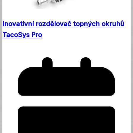
Inovativní rozdělovač topných okruhů
TacoSys Pro