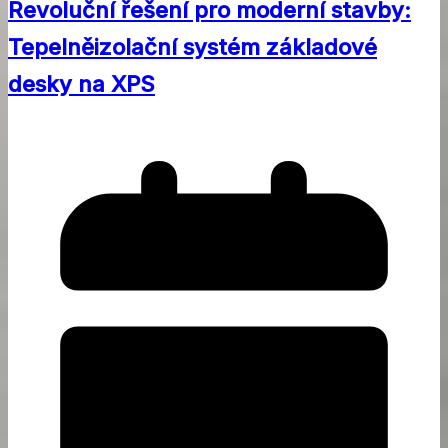
Revoluční řešení pro moderní stavby:
Tepelněizolační systém základové
desky na XPS