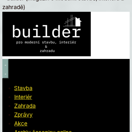
Stavba
Interiér
Zahrada
Zprávy
Akce