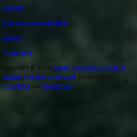
Kontakt
Ochrana osobních údajů
Inzerce
Předplatné
Copyright © 2026
builder (magazín o moderní
stavbě, interiéru a zahradě)
. Powered by
ColorMag
and
WordPress
.