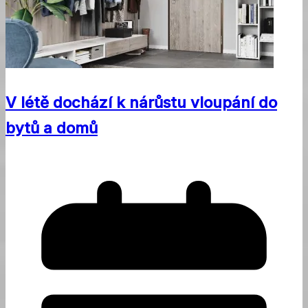
V létě dochází k nárůstu vloupání do
bytů a domů