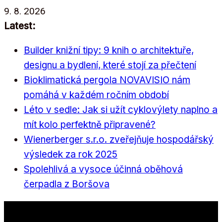
Přeskočit
9. 8. 2026
na
Latest:
obsah
Builder knižní tipy: 9 knih o architektuře,
designu a bydlení, které stojí za přečtení
Bioklimatická pergola NOVAVISIO nám
pomáhá v každém ročním období
Léto v sedle: Jak si užít cyklovýlety naplno a
mít kolo perfektně připravené?
Wienerberger s.r.o. zveřejňuje hospodářský
výsledek za rok 2025
Spolehlivá a vysoce účinná oběhová
čerpadla z Boršova