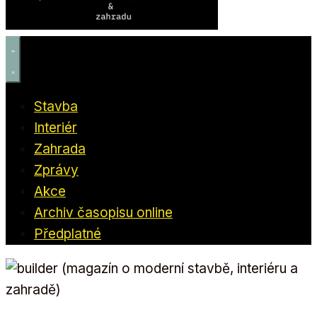
Stavba
Interiér
Zahrada
Zprávy
Akce
Archiv časopisu online
Předplatné