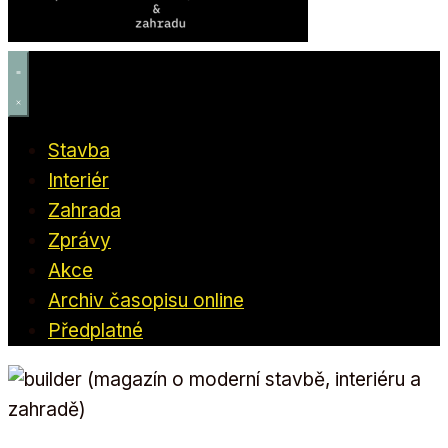
Stavba
Interiér
Zahrada
Zprávy
Akce
Archiv časopisu online
Předplatné