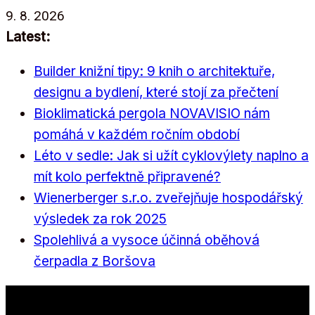
Přeskočit
9. 8. 2026
na
Latest:
obsah
Builder knižní tipy: 9 knih o architektuře,
designu a bydlení, které stojí za přečtení
Bioklimatická pergola NOVAVISIO nám
pomáhá v každém ročním období
Léto v sedle: Jak si užít cyklovýlety naplno a
mít kolo perfektně připravené?
Wienerberger s.r.o. zveřejňuje hospodářský
výsledek za rok 2025
Spolehlivá a vysoce účinná oběhová
čerpadla z Boršova