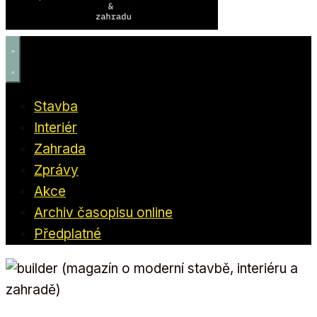
Stavba
Interiér
Zahrada
Zprávy
Akce
Archiv časopisu online
Předplatné