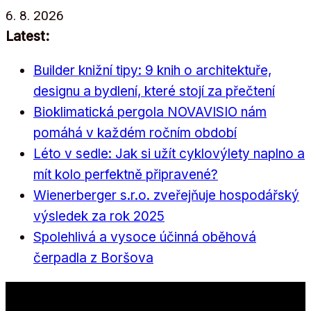
Přeskočit
6. 8. 2026
na
Latest:
obsah
Builder knižní tipy: 9 knih o architektuře,
designu a bydlení, které stojí za přečtení
Bioklimatická pergola NOVAVISIO nám
pomáhá v každém ročním období
Léto v sedle: Jak si užít cyklovýlety naplno a
mít kolo perfektně připravené?
Wienerberger s.r.o. zveřejňuje hospodářský
výsledek za rok 2025
Spolehlivá a vysoce účinná oběhová
čerpadla z Boršova