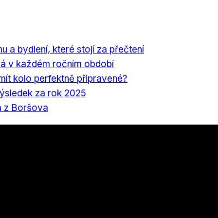
nu a bydlení, které stojí za přečtení
á v každém ročním období
 mít kolo perfektně připravené?
výsledek za rok 2025
a z Boršova