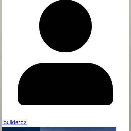
ibuildercz