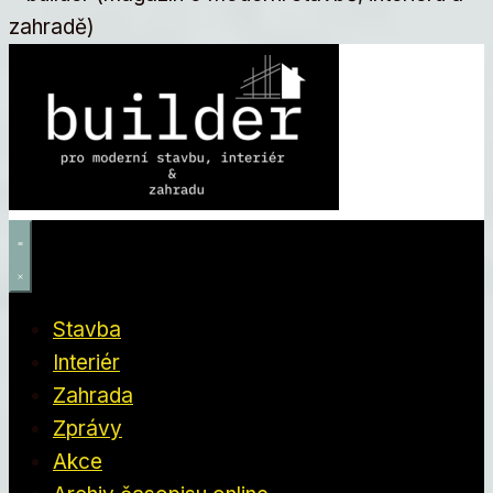
Stavba
Interiér
Zahrada
Zprávy
Akce