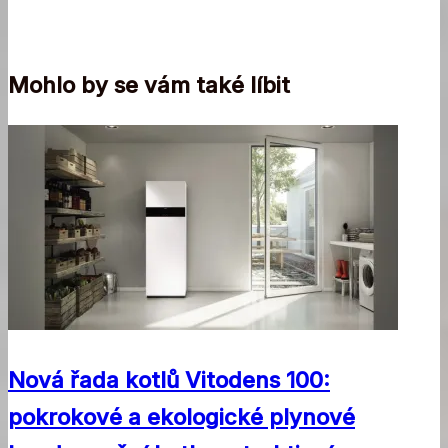
Mohlo by se vám také líbit
Nová řada kotlů Vitodens 100:
pokrokové a ekologické plynové