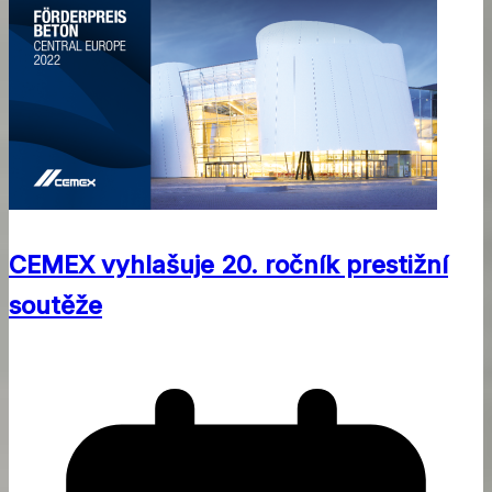
CEMEX vyhlašuje 20. ročník prestižní
soutěže