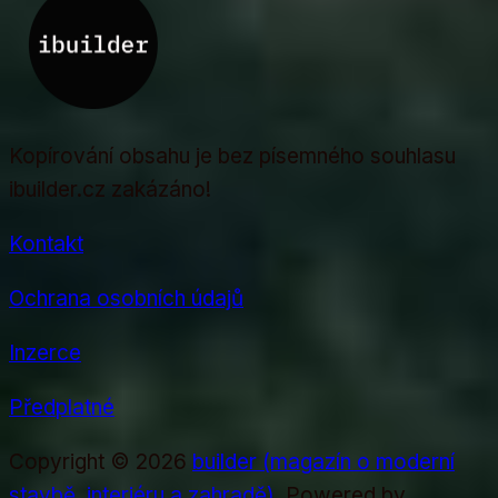
Kopírování obsahu je bez písemného souhlasu
ibuilder.cz zakázáno!
Kontakt
Ochrana osobních údajů
Inzerce
Předplatné
Copyright © 2026
builder (magazín o moderní
stavbě, interiéru a zahradě)
. Powered by