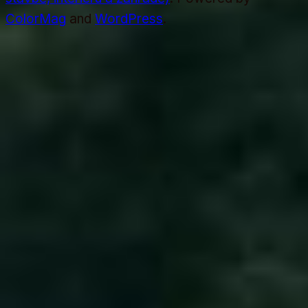
ColorMag
and
WordPress
.