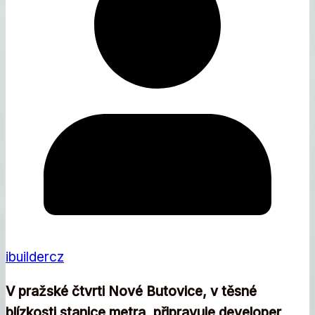
ibuildercz
V pražské čtvrti Nové Butovice, v těsné
blízkosti stanice metra, připravuje developer