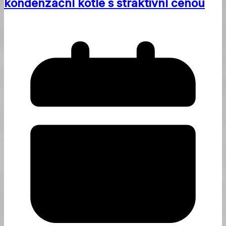
kondenzační kotle s straktivní cenou