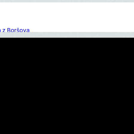
a z Boršova
nu a bydlení, které stojí za přečtení
á v každém ročním období
 mít kolo perfektně připravené?
výsledek za rok 2025