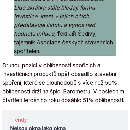
Lidé zkrátka stále hledají formu
investice, která v jejich očích
představuje jistotu a výnos nad
hodnotu inflace,“
řekl Jiří Šedivý,
tajemník Asociace českých stavebních
spořitelen.
Druhou pozici v oblíbenosti spořicích a
investičních produktů opět obsadilo stavební
spoření, které se dlouhodobě s více než 50%
oblíbeností drží na špici Barometru. V posledním
čtvrtletí letošního roku dosáhlo 51% oblíbenosti.
Trendy
Nejsou okna jako okna