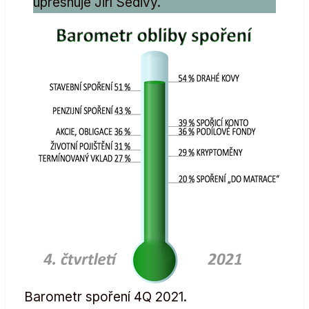
upřesňuje Jiří Šedivý.
Barometr spoření 4Q 2021.