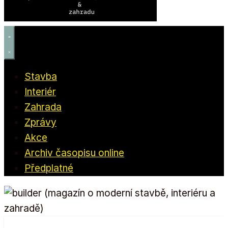
Stavba
Interiér
Zahrada
Zprávy
Akce
Archiv časopisu online
Předplatné