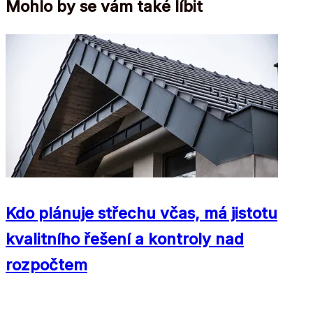
Mohlo by se vám také líbit
Kdo plánuje střechu včas, má jistotu
kvalitního řešení a kontroly nad
rozpočtem