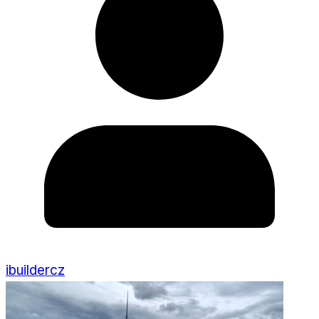
ibuildercz