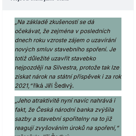
„Na základě zkušeností se dá
očekávat, že zejména v posledních
dnech roku vzroste zájem o uzavírání
nových smluv stavebního spoření. Je
totiž důležité uzavřít stavebko
nejpozději na Silvestra, protože tak lze
získat nárok na státní příspěvek i za rok
2021,“
říká Jiří Šedivý.
„Jeho atraktivitě nyní navíc nahrává i
fakt, že Česká národní banka zvýšila
sazby a stavební spořitelny na to již
reagují zvyšováním úroků na spoření,“