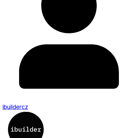
ibuildercz