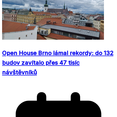
Open House Brno lámal rekordy: do 132
budov zavítalo přes 47 tisíc
návštěvníků