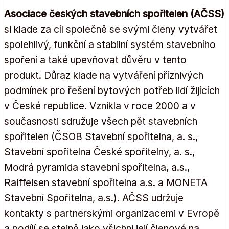
Asociace českých stavebních spořitelen (AČSS)
si klade za cíl společně se svými členy vytvářet
spolehlivý, funkční a stabilní systém stavebního
spoření a také upevňovat důvěru v tento
produkt. Důraz klade na vytváření příznivých
podmínek pro řešení bytových potřeb lidí žijících
v České republice. Vznikla v roce 2000 a v
současnosti sdružuje všech pět stavebních
spořitelen (ČSOB Stavební spořitelna, a. s.,
Stavební spořitelna České spořitelny, a. s.,
Modrá pyramida stavební spořitelna, a.s.,
Raiffeisen stavební spořitelna a.s. a MONETA
Stavební Spořitelna, a.s.). AČSS udržuje
kontakty s partnerskými organizacemi v Evropě
a podílí se stejně jako všichni její členové na