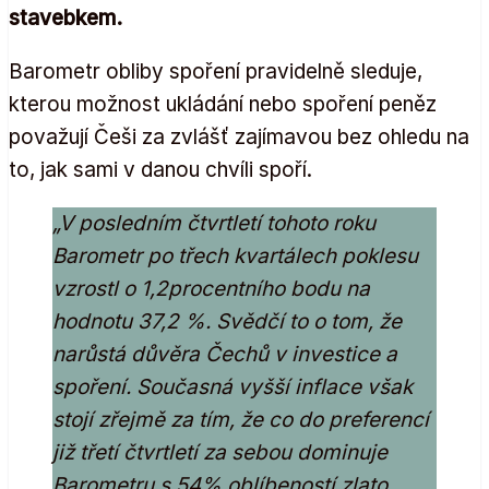
stavebkem.
Barometr obliby spoření pravidelně sleduje,
kterou možnost ukládání nebo spoření peněz
považují Češi za zvlášť zajímavou bez ohledu na
to, jak sami v danou chvíli spoří.
„V posledním čtvrtletí tohoto roku
Barometr po třech kvartálech poklesu
vzrostl o 1,2procentního bodu na
hodnotu 37,2 %. Svědčí to o tom, že
narůstá důvěra Čechů v investice a
spoření. Současná vyšší inflace však
stojí zřejmě za tím, že co do preferencí
již třetí čtvrtletí za sebou dominuje
Barometru s 54% oblíbeností zlato.