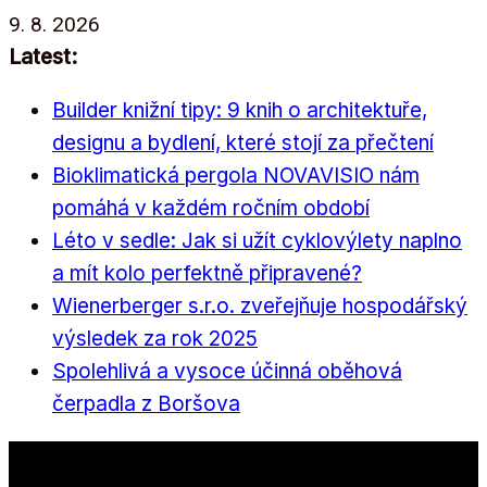
Přeskočit
9. 8. 2026
na
Latest:
obsah
Builder knižní tipy: 9 knih o architektuře,
designu a bydlení, které stojí za přečtení
Bioklimatická pergola NOVAVISIO nám
pomáhá v každém ročním období
Léto v sedle: Jak si užít cyklovýlety naplno
a mít kolo perfektně připravené?
Wienerberger s.r.o. zveřejňuje hospodářský
výsledek za rok 2025
Spolehlivá a vysoce účinná oběhová
čerpadla z Boršova