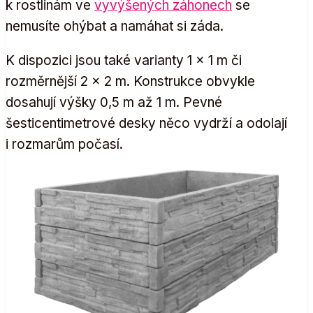
k rostlinám ve
vyvýšených záhonech
se
nemusíte ohýbat a namáhat si záda.
K dispozici jsou také varianty 1 × 1 m či
rozměrnější 2 × 2 m. Konstrukce obvykle
dosahují výšky 0,5 m až 1 m. Pevné
šesticentimetrové desky něco vydrží a odolají
i rozmarům počasí.