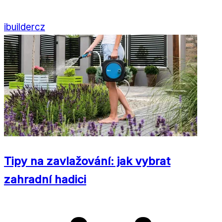
ibuildercz
Tipy na zavlažování: jak vybrat
zahradní hadici