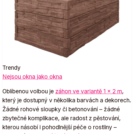
Trendy
Nejsou okna jako okna
Oblíbenou volbou je
záhon ve variantě 1 × 2 m
,
který je dostupný v několika barvách a dekorech.
Žádné rohové sloupky či betonování – žádné
zbytečné komplikace, ale radost z pěstování,
kterou násobí i pohodlnější péče o rostliny –