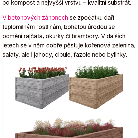
po kompost a nejvyšší vrstvu – kvalitní substrát.
V betonových záhonech
se zpočátku daří
teplomilným rostlinám, bohatou úrodou se
odmění rajčata, okurky či brambory. V dalších
letech se v něm dobře pěstuje kořenová zelenina,
saláty, ale i jahody, cibule, fazole nebo bylinky.