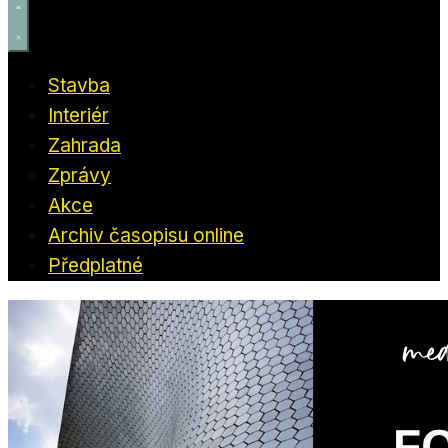
Stavba
Interiér
Zahrada
Zprávy
Akce
Archiv časopisu online
Předplatné