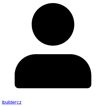
ibuildercz