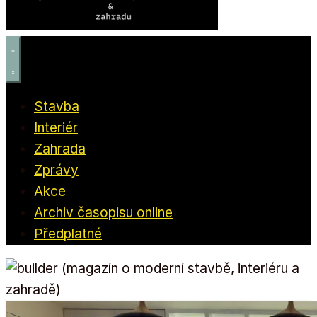
Stavba
Interiér
Zahrada
Zprávy
Akce
Archiv časopisu online
Předplatné