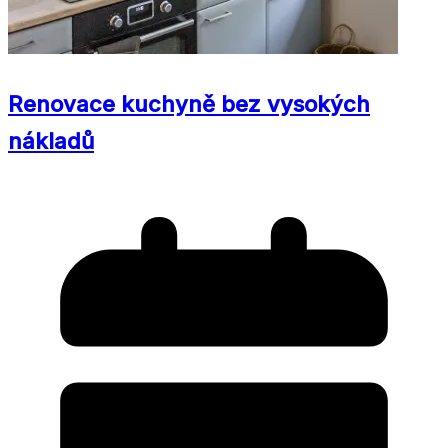
Renovace kuchyně bez vysokých
nákladů