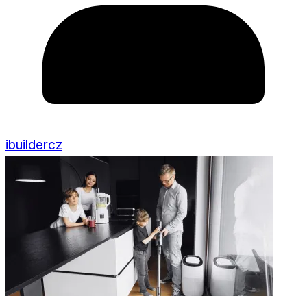
ibuildercz