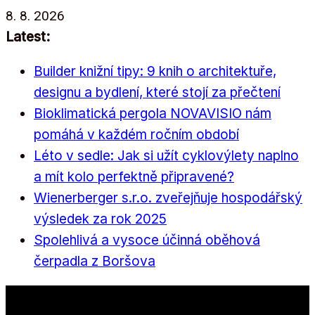
Přeskočit
8. 8. 2026
na
Latest:
obsah
Builder knižní tipy: 9 knih o architektuře,
designu a bydlení, které stojí za přečtení
Bioklimatická pergola NOVAVISIO nám
pomáhá v každém ročním období
Léto v sedle: Jak si užít cyklovýlety naplno
a mít kolo perfektně připravené?
Wienerberger s.r.o. zveřejňuje hospodářský
výsledek za rok 2025
Spolehlivá a vysoce účinná oběhová
čerpadla z Boršova