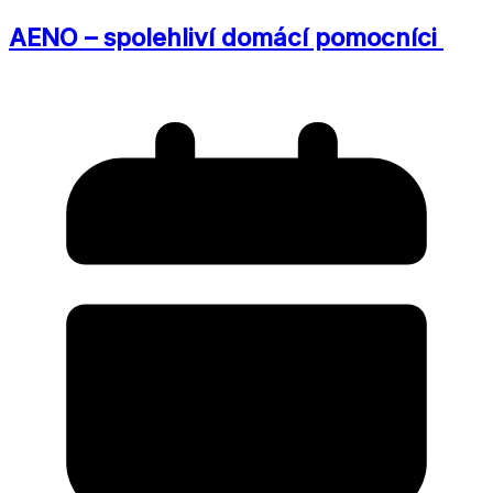
AENO – spolehliví domácí pomocníci