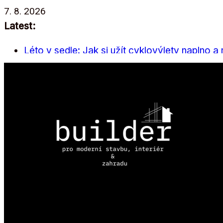
Přeskočit
7. 8. 2026
na
Latest:
obsah
Léto v sedle: Jak si užít cyklovýlety naplno a
Wienerberger s.r.o. zveřejňuje hospodářský 
Spolehlivá a vysoce účinná oběhová čerpadl
Builder knižní tipy: 9 knih o architektuře, desig
Bioklimatická pergola NOVAVISIO nám pomáh