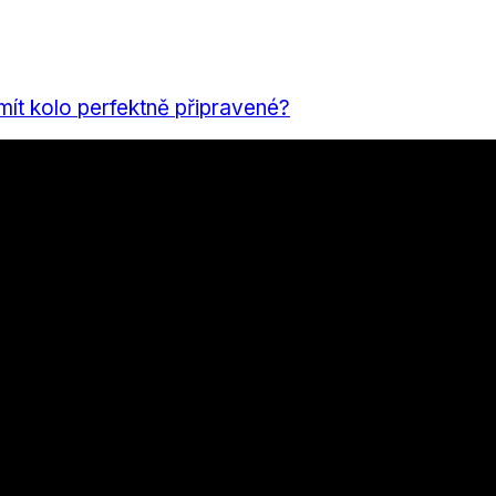
 mít kolo perfektně připravené?
výsledek za rok 2025
a z Boršova
nu a bydlení, které stojí za přečtení
á v každém ročním období