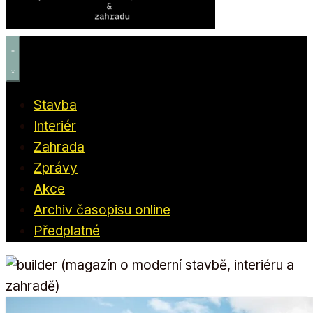
Stavba
Interiér
Zahrada
Zprávy
Akce
Archiv časopisu online
Předplatné