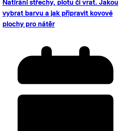
Natírání střechy, plotu či vrat. Jakou
vybrat barvu a jak připravit kovové
plochy pro nátěr