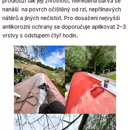
prodlouží tak její životnost. Neředěná barva se
nanáší na povrch očištěný od rzi, nepřilnavých
nátěrů a jiných nečistot. Pro dosažení nejvyšší
antikorozní ochrany se doporučuje aplikovat 2–3
vrstvy s odstupem čtyř hodin.