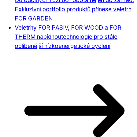
Od odolných růží po robota nejen do zahrad:
Exkluzivní portfolio produktů přinese veletrh
FOR GARDEN
Veletrhy FOR PASIV, FOR WOOD a FOR
THERM nabídnoutechnologie pro stále
oblíbenější nízkoenergetické bydlení