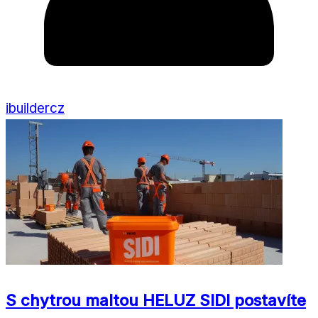
ibuildercz
S chytrou maltou HELUZ SIDI postavíte