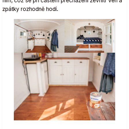
film, což se při častém přecházení zevnitř ven a
zpátky rozhodně hodí.