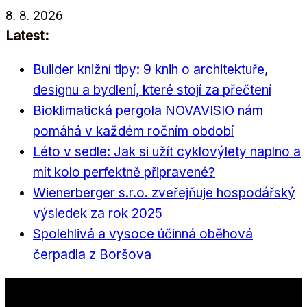
Přeskočit
8. 8. 2026
na
Latest:
obsah
Builder knižní tipy: 9 knih o architektuře,
designu a bydlení, které stojí za přečtení
Bioklimatická pergola NOVAVISIO nám
pomáhá v každém ročním období
Léto v sedle: Jak si užít cyklovýlety naplno a
mít kolo perfektně připravené?
Wienerberger s.r.o. zveřejňuje hospodářský
výsledek za rok 2025
Spolehlivá a vysoce účinná oběhová
čerpadla z Boršova