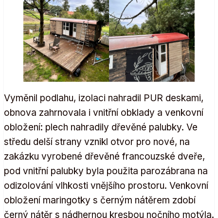
Vyměnil podlahu, izolaci nahradil PUR deskami,
obnova zahrnovala i vnitřní obklady a venkovní
obložení: plech nahradily dřevěné palubky. Ve
středu delší strany vznikl otvor pro nové, na
zakázku vyrobené dřevěné francouzské dveře,
pod vnitřní palubky byla použita parozábrana na
odizolování vlhkosti vnějšího prostoru. Venkovní
obložení maringotky s černým nátěrem zdobí
černý nátěr s nádhernou kresbou nočního motýla.