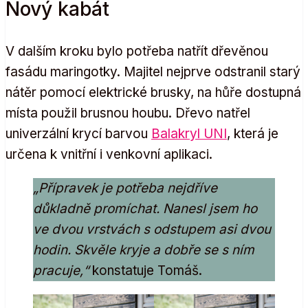
Nový kabát
V dalším kroku bylo potřeba natřít dřevěnou
fasádu maringotky. Majitel nejprve odstranil starý
nátěr pomocí elektrické brusky, na hůře dostupná
místa použil brusnou houbu. Dřevo natřel
univerzální krycí barvou
Balakryl UNI
, která je
určena k vnitřní i venkovní aplikaci.
„Přípravek je potřeba nejdříve
důkladně promíchat. Nanesl jsem ho
ve dvou vrstvách s odstupem asi dvou
hodin. Skvěle kryje a dobře se s ním
pracuje,“
konstatuje Tomáš.