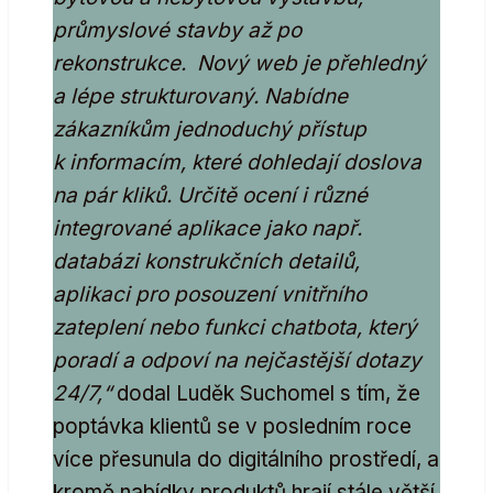
průmyslové stavby až po
rekonstrukce. Nový web je přehledný
a lépe strukturovaný. Nabídne
zákazníkům jednoduchý přístup
k informacím, které dohledají doslova
na pár kliků. Určitě ocení i různé
integrované aplikace jako např.
databázi konstrukčních detailů,
aplikaci pro posouzení vnitřního
zateplení nebo funkci chatbota, který
poradí a odpoví na nejčastější dotazy
24/7,“
dodal Luděk Suchomel s tím, že
poptávka klientů se v posledním roce
více přesunula do digitálního prostředí, a
kromě nabídky produktů hrají stále větší