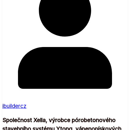
ibuildercz
Společnost Xella, výrobce pórobetonového
stavebního systému Ytong, vápenopískových