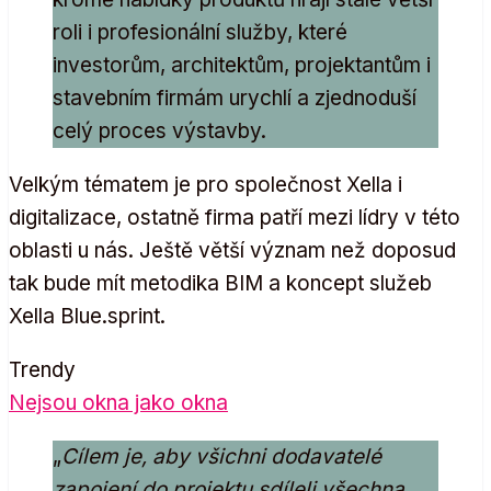
roli i profesionální služby, které
investorům, architektům, projektantům i
stavebním firmám urychlí a zjednoduší
celý proces výstavby.
Velkým tématem je pro společnost Xella i
digitalizace, ostatně firma patří mezi lídry v této
oblasti u nás. Ještě větší význam než doposud
tak bude mít metodika BIM a koncept služeb
Xella Blue.sprint.
Trendy
Nejsou okna jako okna
„
Cílem je, aby všichni dodavatelé
zapojení do projektu sdíleli všechna