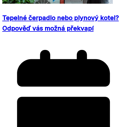
Tepelné čerpadlo nebo plynový kotel?
Odpověď vás možná překvapí