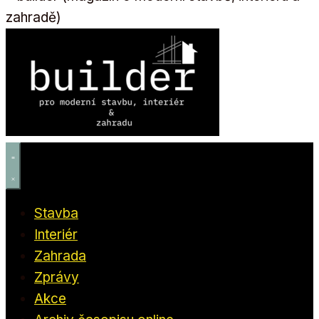
Stavba
Interiér
Zahrada
Zprávy
Akce