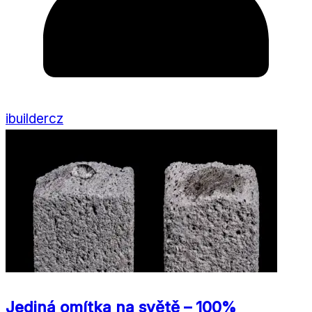
ibuildercz
Jediná omítka na světě – 100%