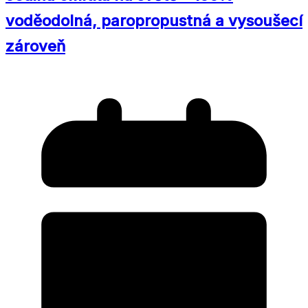
voděodolná, paropropustná a vysoušecí
zároveň