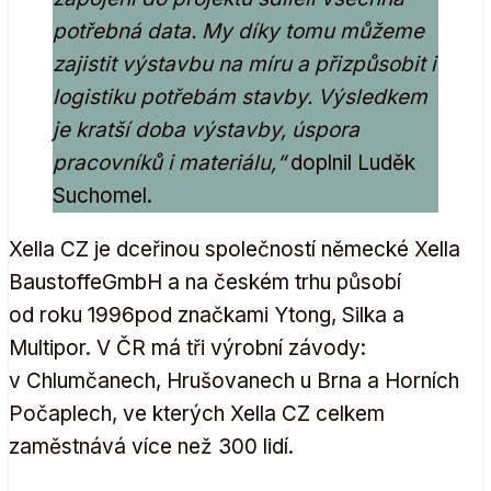
potřebná data. My díky tomu můžeme
zajistit výstavbu na míru a přizpůsobit i
logistiku potřebám stavby. Výsledkem
je kratší doba výstavby, úspora
pracovníků i materiálu,“
doplnil Luděk
Suchomel.
Xella CZ je dceřinou společností německé Xella
BaustoffeGmbH a na českém trhu působí
od roku 1996pod značkami Ytong, Silka a
Multipor. V ČR má tři výrobní závody:
v Chlumčanech, Hrušovanech u Brna a Horních
Počaplech, ve kterých Xella CZ celkem
zaměstnává více než 300 lidí.