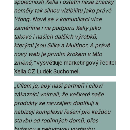
společnosti Xella i ostatní naše značky
neměly tak silnou vizibilitu jako právě
Ytong. Nově se v komunikaci více
zaměříme i na podporu Xelly jako
takové i našich dalších výrobků,
kterými jsou Silka a Multipor. A právě
nový web je prvním krokem v této
změně,“
vysvětluje marketingový ředitel
Xella CZ Luděk Suchomel.
„Cílem je, aby naši partneři i cíloví
zákazníci vnímali, že veškeré naše
produkty se navzájem doplňují a
nabízejí komplexní řešení pro každou
stavbu od rodinných domů, přes
bytovou a nebytovou výstavbu,