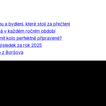
nu a bydlení, které stojí za přečtení
á v každém ročním období
 mít kolo perfektně připravené?
výsledek za rok 2025
a z Boršova