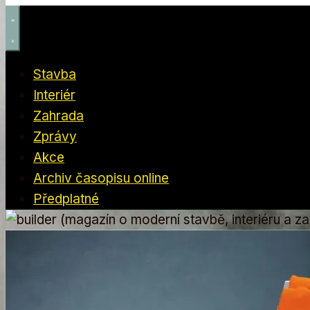
Stavba
Interiér
Zahrada
Zprávy
Akce
Archiv časopisu online
Předplatné