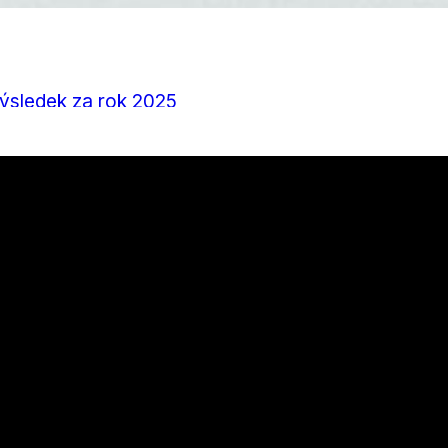
výsledek za rok 2025
a z Boršova
nu a bydlení, které stojí za přečtení
á v každém ročním období
 mít kolo perfektně připravené?