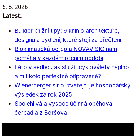
Přeskočit
6. 8. 2026
na
Latest:
obsah
Builder knižní tipy: 9 knih o architektuře,
designu a bydlení, které stojí za přečtení
Bioklimatická pergola NOVAVISIO nám
pomáhá v každém ročním období
Léto v sedle: Jak si užít cyklovýlety naplno
a mít kolo perfektně připravené?
Wienerberger s.r.o. zveřejňuje hospodářský
výsledek za rok 2025
Spolehlivá a vysoce účinná oběhová
čerpadla z Boršova