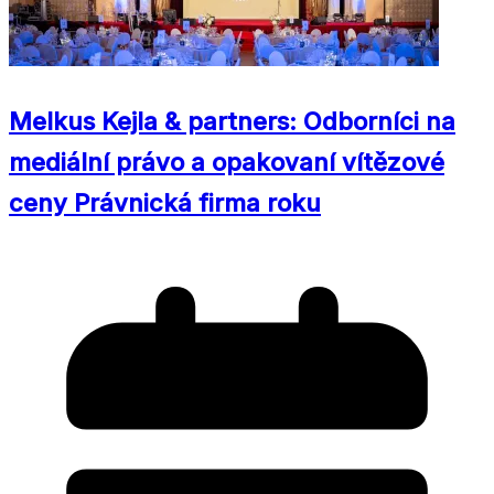
Melkus Kejla & partners: Odborníci na
mediální právo a opakovaní vítězové
ceny Právnická firma roku