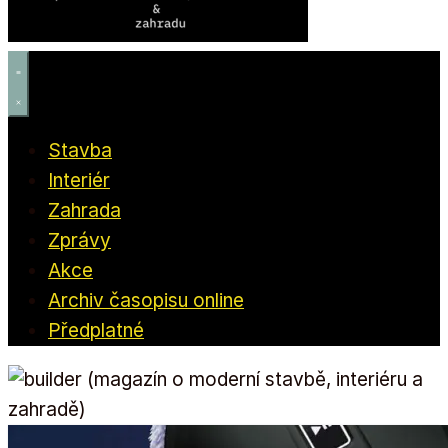
Stavba
Interiér
Zahrada
Zprávy
Akce
Archiv časopisu online
Předplatné